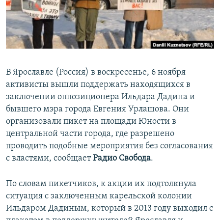
ПРИСОЕДИНЯЙТЕСЬ!
ПОБЕДИТЕЛЕЙ НЕ СУДЯТ?
КРЫМ.НЕПОКОРЕННЫЙ
ELIFBE
УКРАИНСКАЯ ПРОБЛЕМА КРЫМА
В Ярославле (Россия) в воскресенье, 6 ноября
Все сайты RFE/RL
активисты вышли поддержать находящихся в
заключении оппозиционера Ильдара Дадина и
бывшего мэра города Евгения Урлашова. Они
организовали пикет на площади Юности в
центральной части города, где разрешено
проводить подобные мероприятия без согласования
с властями, сообщает
Радио Свобода
.
По словам пикетчиков, к акции их подтолкнула
ситуация с заключенным карельской колонии
Ильдаром Дадиным, который в 2013 году выходил с