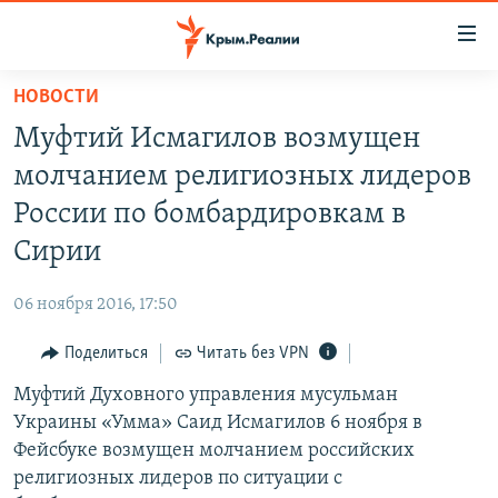
Доступность
ссылки
Вернуться
НОВОСТИ
к
НОВОСТИ
Муфтий Исмагилов возмущен
основному
СПЕЦПРОЕКТЫ
содержанию
молчанием религиозных лидеров
ВОДА
Вернутся
ГРУЗ 200
России по бомбардировкам в
к
ИСТОРИЯ
КАРТА ВОЕННЫХ ОБЪЕКТОВ КРЫМА
Сирии
главной
ЕЩЕ
11 ЛЕТ ОККУПАЦИИ КРЫМА. 11 ИСТОРИЙ СОПРОТИВЛЕНИЯ
навигации
06 ноября 2016, 17:50
Вернутся
РАДІО СВОБОДА
ИНТЕРАКТИВ
к
Поделиться
Читать без VPN
КАК ОБОЙТИ БЛОКИРОВКУ
ИНФОГРАФИКА
поиску
Муфтий Духовного управления мусульман
ТЕЛЕПРОЕКТ КРЫМ.РЕАЛИИ
Українською
Украины «Умма» Саид Исмагилов 6 ноября в
СОВЕТЫ ПРАВОЗАЩИТНИКОВ
Фейсбуке возмущен молчанием российских
Qırımtatar
религиозных лидеров по ситуации с
ПРОПАВШИЕ БЕЗ ВЕСТИ