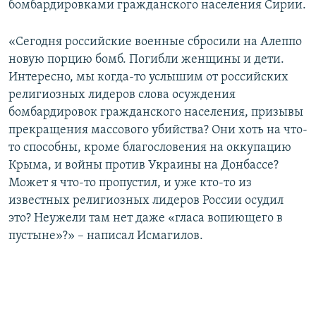
бомбардировками гражданского населения Сирии.
ПРИСОЕДИНЯЙТЕСЬ!
ПОБЕДИТЕЛЕЙ НЕ СУДЯТ?
КРЫМ.НЕПОКОРЕННЫЙ
«Сегодня российские военные сбросили на Алеппо
новую порцию бомб. Погибли женщины и дети.
ELIFBE
Интересно, мы когда-то услышим от российских
УКРАИНСКАЯ ПРОБЛЕМА КРЫМА
религиозных лидеров слова осуждения
Все сайты RFE/RL
бомбардировок гражданского населения, призывы
прекращения массового убийства? Они хоть на что-
то способны, кроме благословения на оккупацию
Крыма, и войны против Украины на Донбассе?
Может я что-то пропустил, и уже кто-то из
известных религиозных лидеров России осудил
это? Неужели там нет даже «гласа вопиющего в
пустыне»?» – написал Исмагилов.