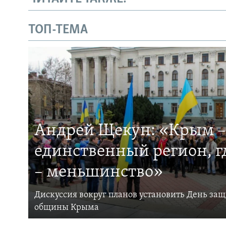
ТОП-ТЕМА
Андрей Щекун: «Крым –
единственный регион, 
– меньшинство»
Дискуссия вокруг планов установить День за
общины Крыма