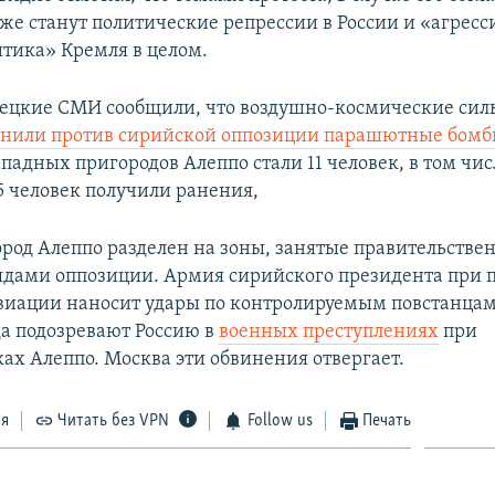
кже станут политические репрессии в России и «агресс
тика» Кремля в целом.
ецкие СМИ сообщили, что воздушно-космические сил
енили против сирийской оппозиции парашютные бомб
ападных пригородов Алеппо стали 11 человек, в том ч
5 человек получили ранения,
род Алеппо разделен на зоны, занятые правительств
ядами оппозиции. Армия сирийского президента при 
виации наносит удары по контролируемым повстанца
а подозревают Россию в
военных преступлениях
при
ах Алеппо. Москва эти обвинения отвергает.
ся
Читать без VPN
Follow us
Печать