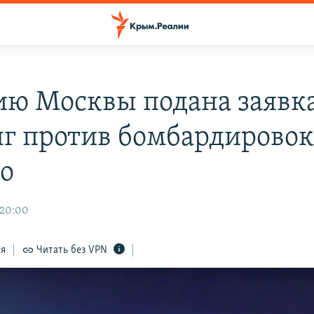
ию Москвы подана заявка
г против бомбардирово
о
 20:00
ся
Читать без VPN