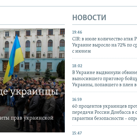
НОВОСТИ
19:46
CIR: в июле количество атак 
Украине выросло на 72% по 
с июнем
18:02
В Украине выдвинули обвине
выносившего приговор бойц
Украины, попавшего в плен 
где украинцы
16:59
60 процентов украинцев про
передачи России Донбасса в 
щиты прав украинской
гарантии безопасности – опр
15:47