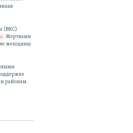
ивная
ы (ВКС)
ы.
Жертвами
исле женщины
енными
поддержке
ми районам.