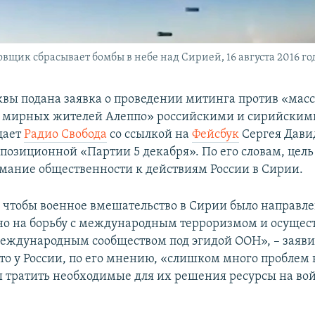
щик сбрасывает бомбы в небе над Сирией, 16 августа 2016 го
вы подана заявка о проведении митинга против «масс
 мирных жителей Алеппо» российскими и сирийским
щает
Радио Свобода
со ссылкой на
Фейсбук
Сергея Дави
ппозиционной «Партии 5 декабря». По его словам, цель
мание общественности к действиям России в Сирии.
 чтобы военное вмешательство в Сирии было направл
о на борьбу с международным терроризмом и осущес
международным сообществом под эгидой ООН», – заяви
что у России, по его мнению, «слишком много проблем
ы тратить необходимые для их решения ресурсы на во