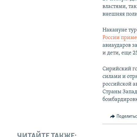
властями, та
внешняя поли
Накануне тур
России прим
авиаударов з
и дети, еще 2
Сирийский го
силами и отр
российской а
Страны Запад
бомбардировк
Поделить
ЧИТАЙТЕ ТАКЖЕ: