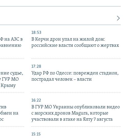
18:53
РФ на АЗС в
В Керчи дрон упал на жилой дом:
сравнению
российские власти сообщают о жертвах
17:28
ние судье,
Удар РФ по Одессе: поврежден стадион,
у ГУР МО
пострадал человек – власти
в Крыму
16:22
тив
В ГУР МО Украины опубликовали видео
обмен на
с морских дронов Magura, которые
ос
участвовали в атаке на Ялту 7 августа
15:15