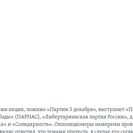
ми акции, помимо «Партии 5 декабря», выступают «П
боды» (ПАРНАС), «Либертарианская партия России», 
ка» и «Солидарность». Оппозиционеры намерены пров
видис отметил, что темами протеста, в случае его согл