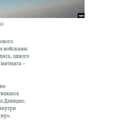
да
ового
и войсками.
диса, одного
 митинга –
ено
твлялось
л Давидис.
 внутри
йну».