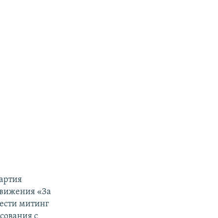
артия
движения «За
ести митинг
асования с