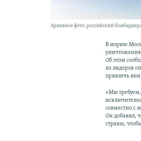
Архивное фото: российский бомбардиров
В мэрию Моск
уничтожения
Об этом сооб
из лидеров о
привлечь вни
«Мы требуем,
исключительн
совместно с 
Он добавил, 
страны, чтоб