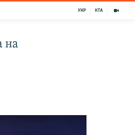
УКР
КТА
 на
к