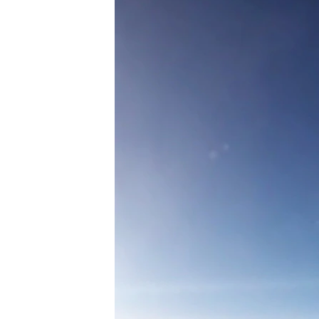
ПОБЕДИТЕЛЕЙ НЕ СУДЯТ?
КРЫМ.НЕПОКОРЕННЫЙ
ELIFBE
УКРАИНСКАЯ ПРОБЛЕМА КРЫМА