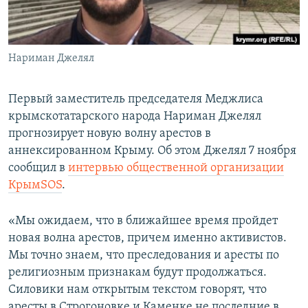
ПРИСОЕДИНЯЙТЕСЬ!
ПОБЕДИТЕЛЕЙ НЕ СУДЯТ?
КРЫМ.НЕПОКОРЕННЫЙ
Нариман Джелял
ELIFBE
УКРАИНСКАЯ ПРОБЛЕМА КРЫМА
Первый заместитель председателя Меджлиса
Все сайты RFE/RL
крымскотатарского народа Нариман Джелял
прогнозирует новую волну арестов в
аннексированном Крыму. Об этом Джелял 7 ноября
сообщил в
интервью общественной организации
КрымSOS
.
«Мы ожидаем, что в ближайшее время пройдет
новая волна арестов, причем именно активистов.
Мы точно знаем, что преследования и аресты по
религиозным признакам будут продолжаться.
Силовики нам открытым текстом говорят, что
аресты в Строгоновке и Каменке не последние в