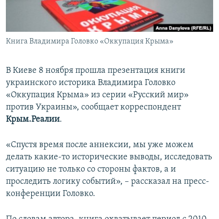
ПРИСОЕДИНЯЙТЕСЬ!
ПОБЕДИТЕЛЕЙ НЕ СУДЯТ?
КРЫМ.НЕПОКОРЕННЫЙ
Книга Владимира Головко «Оккупация Крыма»
ELIFBE
УКРАИНСКАЯ ПРОБЛЕМА КРЫМА
В Киеве 8 ноября прошла презентация книги
Все сайты RFE/RL
украинского историка Владимира Головко
«Оккупация Крыма» из серии «Русский мир»
против Украины», сообщает корреспондент
Крым.Реалии
.
«Спустя время после аннексии, мы уже можем
делать какие-то исторические выводы, исследовать
ситуацию не только со стороны фактов, а и
проследить логику событий», – рассказал на пресс-
конференции Головко.