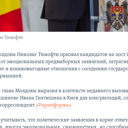
ае Тимофти
лдовы Николае Тимофти призвал кандидатов на пост 
 от эмоциональных предвыборных заявлений, затраг
ие и взаимовыгодные отношения с соседними государ
Румынией.
 глава Молдовы выразил в контексте недавнего вызова
шиневе Ивана Гнатишина в Киев для консультаций, с
 корреспондент
«Укринформа».
учитывать, что политические заявления в корне отлич
, иногда эмоциональных, сиюминутных, но способны