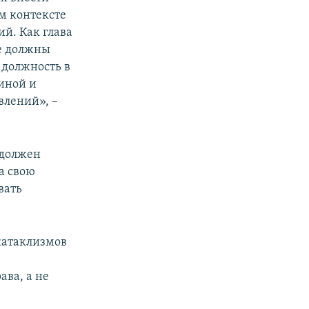
м контексте
ий. Как глава
не должны
 должность в
иной и
лений», –
 должен
а свою
вать
катаклизмов
ва, а не