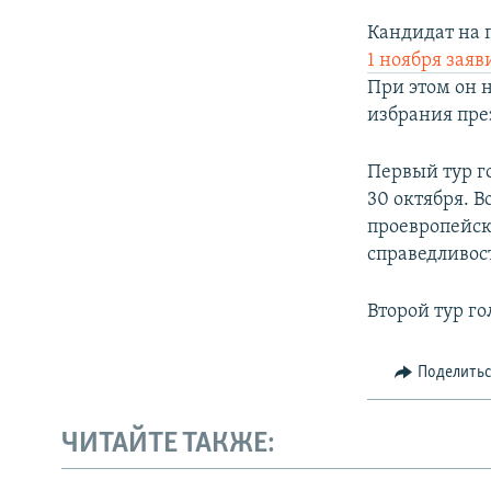
Кандидат на 
1 ноября зая
При этом он н
избрания пре
Первый тур г
30 октября. В
проевропейск
справедливос
Второй тур го
Поделить
ЧИТАЙТЕ ТАКЖЕ: