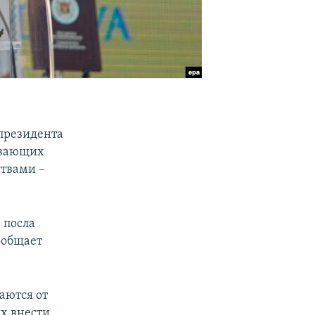
президента
ивающих
ствами –
 посла
ообщает
аются от
х внести