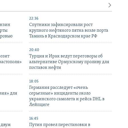
22:36
ензин
Спутники зафиксировали рост
ерты
крупного нефтяного пятна возле порта
оровью
Тамань в Краснодарском крае РФ
20:40
розит
Турция и Ирак ведут переговоры об
вастополя»
альтернативе Ормузскому проливу для
поставок нефти
18:05
Германия расследует «очень
вия» для
серьезные» инциденты около
украинского самолета и рейса DHL в
Лейпциге
16:45
 двум
Путин провел перестановки в