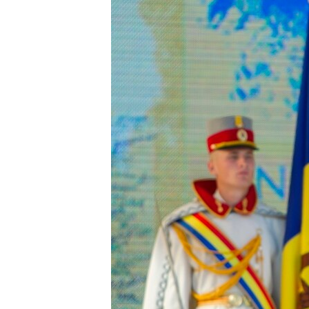
ПОБЕДИТЕЛЕЙ НЕ СУДЯТ?
КРЫМ.НЕПОКОРЕННЫЙ
ELIFBE
УКРАИНСКАЯ ПРОБЛЕМА КРЫМА