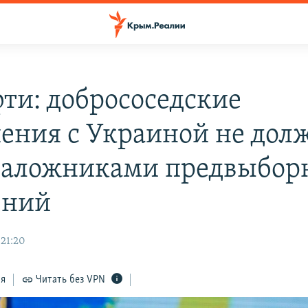
ти: добрососедские
ения с Украиной не дол
заложниками предвыбор
ений
 21:20
ся
Читать без VPN