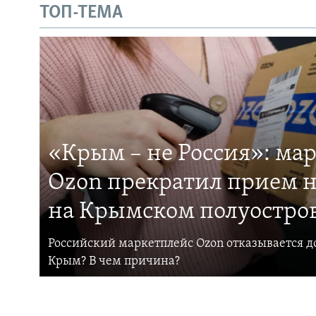
ТОП-ТЕМА
«Крым – не Россия»: ма
Ozon прекратил прием н
на Крымском полуостро
Российский маркетплейс Ozon отказывается до
Крым? В чем причина?