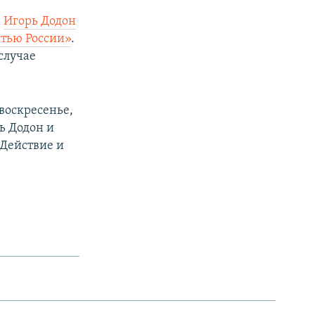
и
Игорь Додон
стью России»
.
 случае
воскресенье,
рь Додон и
Действие и