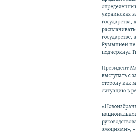
определенный
украинская вл
государства,
расплачивать
государстве,
Румынией не 
подчеркнул Т
Президент Мо
выступать с 
сторону как 
ситуацию в р
«Новоизбранн
национальног
руководствов
эмоциями», –