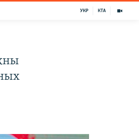
УКР
КТА
жны
ных