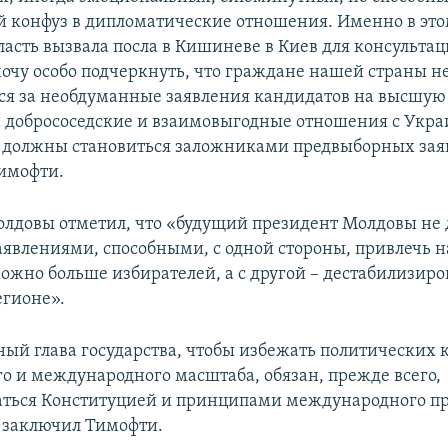
 конфуз в дипломатические отношения. Именно в это
асть вызвала посла в Кишиневе в Киев для консультац
 хочу особо подчеркнуть, что граждане нашей страны 
ся за необдуманные заявления кандидатов на высшую
 а добрососедские и взаимовыгодные отношения с Укра
должны становиться заложниками предвыборных заяв
имофти.
лдовы отметил, что «будущий президент Молдовы не
заявлениями, способными, с одной стороны, привлечь н
можно больше избирателей, а с другой – дестабилизиро
егионе».
ый глава государства, чтобы избежать политических 
о и международного масштаба, обязан, прежде всего,
аться Конституцией и принципами международного пра
 заключил Тимофти.