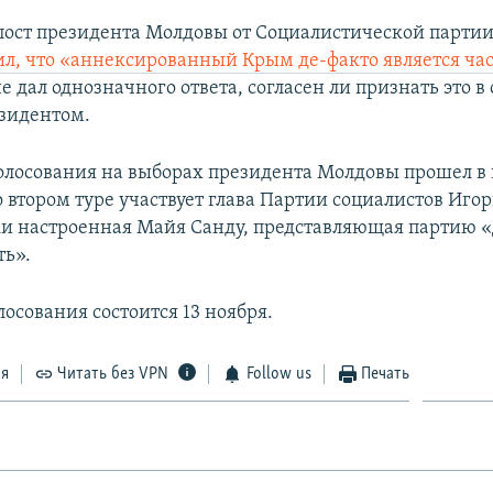
пост президента Молдовы от Социалистической парти
вил, что «аннексированный Крым де-факто является ча
е дал однозначного ответа, согласен ли признать это в
зидентом.
олосования на выборах президента Молдовы прошел в 
о втором туре участвует глава Партии социалистов Иго
и настроенная Майя Санду, представляющая партию «
ть».
лосования состоится 13 ноября.
ся
Читать без VPN
Follow us
Печать