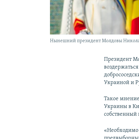
Нынешний президент Молдовы Никол
Президент Мо
воздержаться
добрососедск
Украиной и 
Такое мнение
Украины в Ки
собственный
«Необходимо 
предвыборных