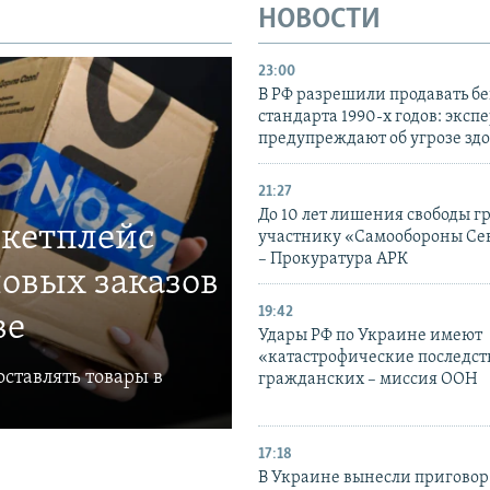
НОВОСТИ
23:00
В РФ разрешили продавать б
стандарта 1990-х годов: эксп
предупреждают об угрозе зд
21:27
До 10 лет лишения свободы г
ркетплейс
участнику «Самообороны Се
– Прокуратура АРК
овых заказов
19:42
ве
Удары РФ по Украине имеют
«катастрофические последст
ставлять товары в
гражданских – миссия ООН
17:18
В Украине вынесли приговор