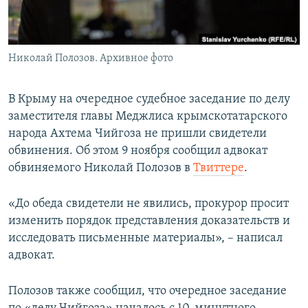
ПРИСОЕДИНЯЙТЕСЬ!
ПОБЕДИТЕЛЕЙ НЕ СУДЯТ?
КРЫМ.НЕПОКОРЕННЫЙ
Николай Полозов. Архивное фото
ELIFBE
УКРАИНСКАЯ ПРОБЛЕМА КРЫМА
В Крыму на очередное судебное заседание по делу
Все сайты RFE/RL
заместителя главы Меджлиса крымскотатарского
народа Ахтема Чийгоза не пришли свидетели
обвинения. Об этом 9 ноября сообщил адвокат
обвиняемого Николай Полозов в
Твиттере
.
«До обеда свидетели не явились, прокурор просит
изменить порядок представления доказательств и
исследовать письменные материалы», – написал
адвокат.
Полозов также сообщил, что очередное заседание