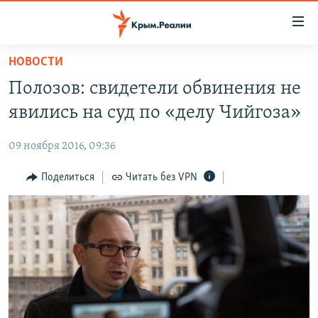
Доступность
ссылки
Вернуться
НОВОСТИ
к
НОВОСТИ
Полозов: свидетели обвинения не
основному
СПЕЦПРОЕКТЫ
содержанию
явились на суд по «делу Чийгоза»
ВОДА
Вернутся
ГРУЗ 200
к
09 ноября 2016, 09:36
ИСТОРИЯ
КАРТА ВОЕННЫХ ОБЪЕКТОВ КРЫМА
главной
ЕЩЕ
Поделиться
Читать без VPN
11 ЛЕТ ОККУПАЦИИ КРЫМА. 11 ИСТОРИЙ СОПРОТИВЛЕНИЯ
навигации
Вернутся
РАДІО СВОБОДА
ИНТЕРАКТИВ
к
КАК ОБОЙТИ БЛОКИРОВКУ
ИНФОГРАФИКА
поиску
ТЕЛЕПРОЕКТ КРЫМ.РЕАЛИИ
Українською
СОВЕТЫ ПРАВОЗАЩИТНИКОВ
Qırımtatar
ПРОПАВШИЕ БЕЗ ВЕСТИ