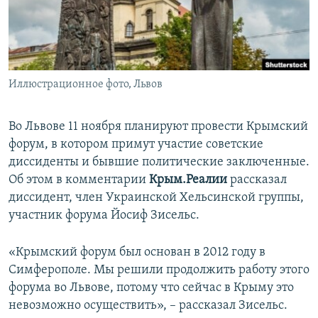
ПРИСОЕДИНЯЙТЕСЬ!
ПОБЕДИТЕЛЕЙ НЕ СУДЯТ?
КРЫМ.НЕПОКОРЕННЫЙ
ELIFBE
Иллюстрационное фото, Львов
УКРАИНСКАЯ ПРОБЛЕМА КРЫМА
Все сайты RFE/RL
Во Львове 11 ноября планируют провести Крымский
форум, в котором примут участие советские
диссиденты и бывшие политические заключенные.
Об этом в комментарии
Крым.Реалии
рассказал
диссидент, член Украинской Хельсинской группы,
участник форума Йосиф Зисельс.
«Крымский форум был основан в 2012 году в
Симферополе. Мы решили продолжить работу этого
форума во Львове, потому что сейчас в Крыму это
невозможно осуществить», – рассказал Зисельс.