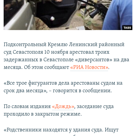
ПРИСОЕДИНЯЙТЕСЬ!
ПОБЕДИТЕЛЕЙ НЕ СУДЯТ?
КРЫМ.НЕПОКОРЕННЫЙ
ELIFBE
УКРАИНСКАЯ ПРОБЛЕМА КРЫМА
Подконтрольный Кремлю Ленинский районный
Все сайты RFE/RL
суд Севастополя 10 ноября арестовал троих
задержанных в Севастополе «диверсантов» на два
месяца. Об этом сообщают
«РИА Новости»
.
«Все трое фигурантов дела арестованы судом на
срок два месяца», – говорится в сообщении.
По словам издания
«Дождь»
, заседание суда
проходило в закрытом режиме.
«Родственники находятся у здания суда. Ищут