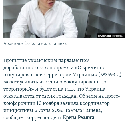
ПРИСОЕДИНЯЙТЕСЬ!
ПОБЕДИТЕЛЕЙ НЕ СУДЯТ?
КРЫМ.НЕПОКОРЕННЫЙ
ELIFBE
УКРАИНСКАЯ ПРОБЛЕМА КРЫМА
Все сайты RFE/RL
Архивное фото, Тамила Ташева
Принятие украинским парламентом
доработанного законопроекта «О временно
оккупированной территории Украины» (№3593-д)
может усилить изоляцию «оккупированных
территорий» и будет означать, что Украина
отказывается от своих граждан. Об этом на пресс-
конференции 10 ноября заявила координатор
инициативы «Крым SOS» Тамила Ташева,
сообщает корреспондент
Крым.Реалии
.