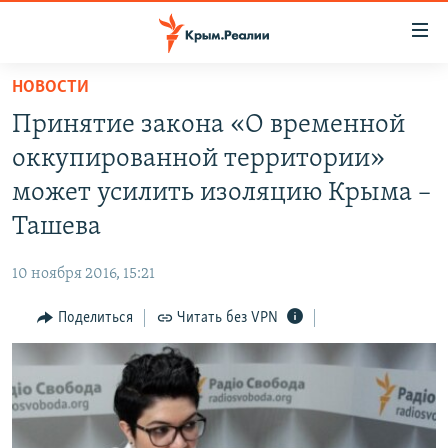
Доступность
ссылки
Вернуться
НОВОСТИ
к
НОВОСТИ
Принятие закона «О временной
основному
СПЕЦПРОЕКТЫ
содержанию
оккупированной территории»
ВОДА
Вернутся
ГРУЗ 200
может усилить изоляцию Крыма –
к
ИСТОРИЯ
КАРТА ВОЕННЫХ ОБЪЕКТОВ КРЫМА
Ташева
главной
ЕЩЕ
11 ЛЕТ ОККУПАЦИИ КРЫМА. 11 ИСТОРИЙ СОПРОТИВЛЕНИЯ
навигации
10 ноября 2016, 15:21
Вернутся
РАДІО СВОБОДА
ИНТЕРАКТИВ
к
Поделиться
Читать без VPN
КАК ОБОЙТИ БЛОКИРОВКУ
ИНФОГРАФИКА
поиску
ТЕЛЕПРОЕКТ КРЫМ.РЕАЛИИ
Українською
СОВЕТЫ ПРАВОЗАЩИТНИКОВ
Qırımtatar
ПРОПАВШИЕ БЕЗ ВЕСТИ