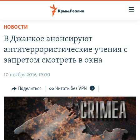
Доступность
ссылки
Вернуться
НОВОСТИ
к
НОВОСТИ
В Джанкое анонсируют
основному
СПЕЦПРОЕКТЫ
содержанию
антитеррористические учения с
ВОДА
Вернутся
ГРУЗ 200
запретом смотреть в окна
к
ИСТОРИЯ
КАРТА ВОЕННЫХ ОБЪЕКТОВ КРЫМА
главной
10 ноября 2016, 19:00
ЕЩЕ
11 ЛЕТ ОККУПАЦИИ КРЫМА. 11 ИСТОРИЙ СОПРОТИВЛЕНИЯ
навигации
Вернутся
Поделиться
Читать без VPN
РАДІО СВОБОДА
ИНТЕРАКТИВ
к
КАК ОБОЙТИ БЛОКИРОВКУ
ИНФОГРАФИКА
поиску
ТЕЛЕПРОЕКТ КРЫМ.РЕАЛИИ
Українською
СОВЕТЫ ПРАВОЗАЩИТНИКОВ
Qırımtatar
ПРОПАВШИЕ БЕЗ ВЕСТИ