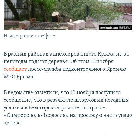
ПРИСОЕДИНЯЙТЕСЬ!
ПОБЕДИТЕЛЕЙ НЕ СУДЯТ?
КРЫМ.НЕПОКОРЕННЫЙ
ELIFBE
Иллюстрационное фото
УКРАИНСКАЯ ПРОБЛЕМА КРЫМА
Все сайты RFE/RL
В разных районах аннексированного Крыма из-за
непогоды падают деревья. Об этом 11 ноября
сообщает
пресс-служба подконтрольного Кремлю
МЧС Крыма.
В ведомстве отметили, что 10 ноября поступило
сообщение, что в результате штормовых погодных
условий в Белогорском районе, на трассе
«Симферополь-Феодосия» на проезжую часть упало
дерево.