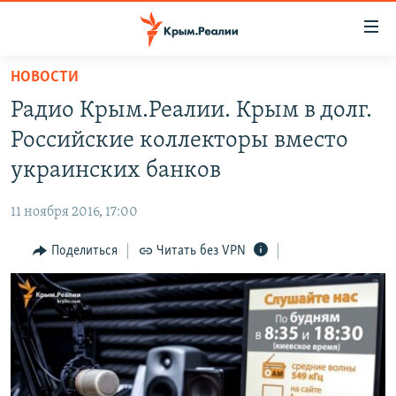
Доступность
ссылки
Вернуться
НОВОСТИ
к
НОВОСТИ
Радио Крым.Реалии. Крым в долг.
основному
СПЕЦПРОЕКТЫ
содержанию
Российские коллекторы вместо
ВОДА
Вернутся
ГРУЗ 200
украинских банков
к
ИСТОРИЯ
КАРТА ВОЕННЫХ ОБЪЕКТОВ КРЫМА
главной
11 ноября 2016, 17:00
ЕЩЕ
11 ЛЕТ ОККУПАЦИИ КРЫМА. 11 ИСТОРИЙ СОПРОТИВЛЕНИЯ
навигации
Вернутся
Поделиться
Читать без VPN
РАДІО СВОБОДА
ИНТЕРАКТИВ
к
КАК ОБОЙТИ БЛОКИРОВКУ
ИНФОГРАФИКА
поиску
ТЕЛЕПРОЕКТ КРЫМ.РЕАЛИИ
Українською
СОВЕТЫ ПРАВОЗАЩИТНИКОВ
Qırımtatar
ПРОПАВШИЕ БЕЗ ВЕСТИ