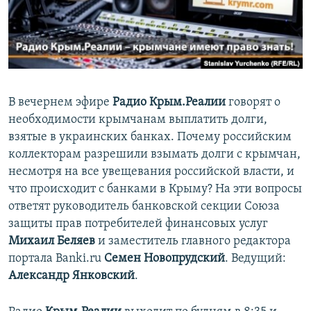
ПРИСОЕДИНЯЙТЕСЬ!
ПОБЕДИТЕЛЕЙ НЕ СУДЯТ?
КРЫМ.НЕПОКОРЕННЫЙ
ELIFBE
УКРАИНСКАЯ ПРОБЛЕМА КРЫМА
В вечернем эфире
Радио Крым.Реалии
говорят о
Все сайты RFE/RL
необходимости крымчанам выплатить долги,
взятые в украинских банках. Почему российским
коллекторам разрешили взымать долги с крымчан,
несмотря на все увещевания российской власти, и
что происходит с банками в Крыму? На эти вопросы
ответят руководитель банковской секции Союза
защиты прав потребителей финансовых услуг
Михаил Беляев
и заместитель главного редактора
портала Banki.ru
Семен Новопрудский
. Ведущий:
Александр Янковский
.