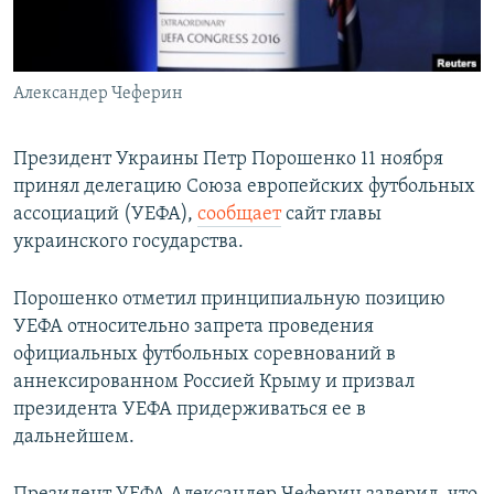
ПРИСОЕДИНЯЙТЕСЬ!
ПОБЕДИТЕЛЕЙ НЕ СУДЯТ?
КРЫМ.НЕПОКОРЕННЫЙ
Александер Чеферин
ELIFBE
УКРАИНСКАЯ ПРОБЛЕМА КРЫМА
Президент Украины Петр Порошенко 11 ноября
Все сайты RFE/RL
принял делегацию Союза европейских футбольных
ассоциаций (УЕФА),
сообщает
сайт главы
украинского государства.
Порошенко отметил принципиальную позицию
УЕФА относительно запрета проведения
официальных футбольных соревнований в
аннексированном Россией Крыму и призвал
президента УЕФА придерживаться ее в
дальнейшем.