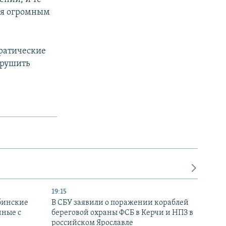
ся огромным
ратические
арушить
19:15
бинские
В СБУ заявили о поражении кораблей
нные с
береговой охраны ФСБ в Керчи и НПЗ в
российском Ярославле