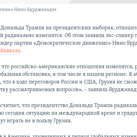
ение» Нино Бурджанадзе
 Дональда Трампа на президентских выборах, отнош
й радикально изменятся. Об этом заявила экс-спикер 
лидер партии «Демократическое движение» Нино Бур
 Кавказа
.
 что российско-американские отношения изменятся, 
обальная обстановка, в том числе в нашем регионе. Я 
, что в ходе переговоров России и США, Грузия не смож
ятку рассматриваемых вопросов», – заявила Бурджанад
 считает, что президентство Дональда Трампа радикал
 сегодня ситуацию на международной арене и гряд
т играть не в пользу Грузии.
в в Америке, проведенных в период глобальных измен