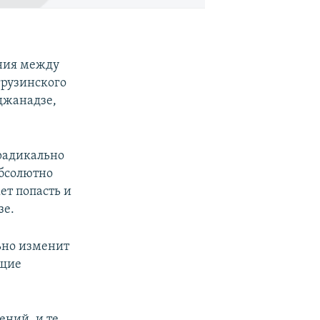
ения между
грузинского
джанадзе,
радикально
абсолютно
ет попасть и
зе.
ьно изменит
ущие
ений, и те