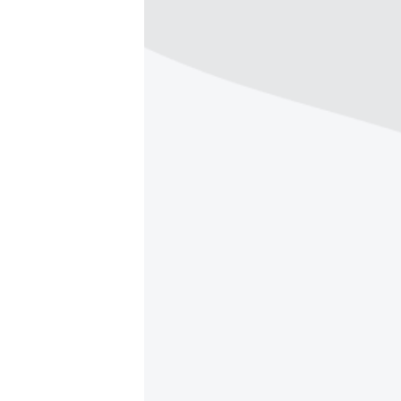
ПОБЕДИТЕЛЕЙ НЕ СУДЯТ?
КРЫМ.НЕПОКОРЕННЫЙ
ELIFBE
УКРАИНСКАЯ ПРОБЛЕМА КРЫМА