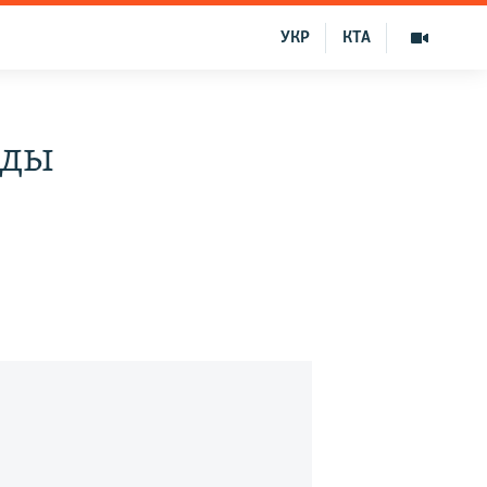
УКР
КТА
еды