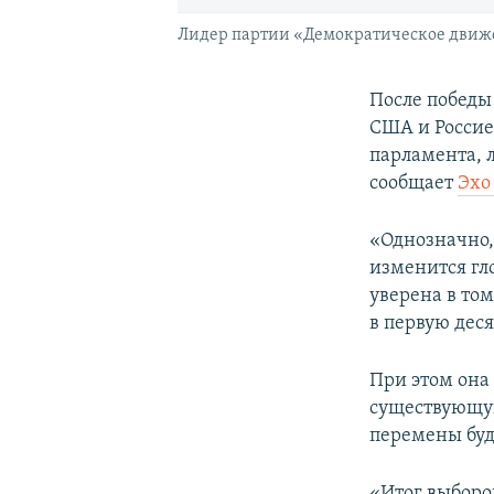
Лидер партии «Демократическое движ
После победы
США и Россие
парламента, 
сообщает
Эхо
«Однозначно,
изменится гл
уверена в том
в первую дес
При этом она
существующую
перемены буду
«Итог выборо