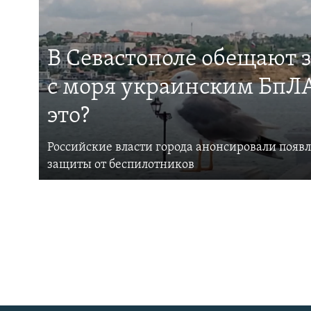
В Севастополе обещают 
с моря украинским БпЛА
это?
Российские власти города анонсировали появ
защиты от беспилотников