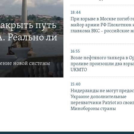
18:44
При взрыве в Москве погиб г
закрыть путь
майор армии РФ Плохотнюк и
главкома ВКС – российские 
. Реально ли
16:55
Возле нефтяного танкера в 
ление новой системы
проливе произошли два взры
UKMTO
15:40
Нидерланды не могут предос
Украине дополнительные
перехватчики Patriot из своих
Минобороны страны