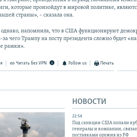
иги, которые произойдут в мировой политике, являют
ашей страны», – сказала она.
 однако, напомнила, что в США функционируют демок
з-за чего Трампу на посту президента сложно будет «н
е рамки».
ся
Читать без VPN
Follow us
Печать
НОВОСТИ
22:54
Под санкции США попали ку
генералы и компании, связа
поставками оружия из РФ