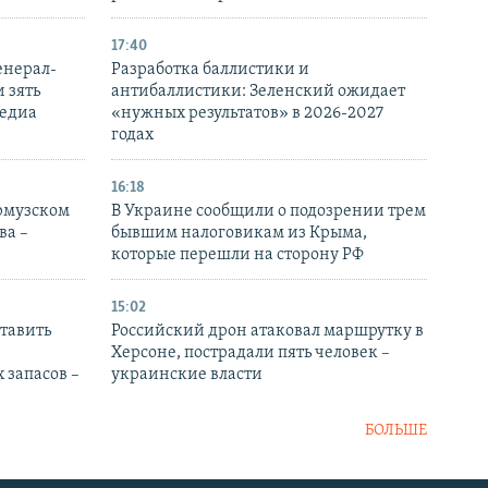
17:40
енерал-
Разработка баллистики и
 зять
антибаллистики: Зеленский ожидает
медиа
«нужных результатов» в 2026-2027
годах
16:18
Ормузском
В Украине сообщили о подозрении трем
ва –
бывшим налоговикам из Крыма,
которые перешли на сторону РФ
15:02
тавить
Российский дрон атаковал маршрутку в
Херсоне, пострадали пять человек –
 запасов –
украинские власти
БОЛЬШЕ