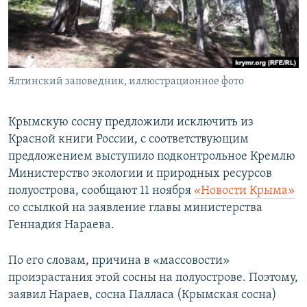
ПРИСОЕДИНЯЙТЕСЬ!
ПОБЕДИТЕЛЕЙ НЕ СУДЯТ?
КРЫМ.НЕПОКОРЕННЫЙ
ELIFBE
Ялтинский заповедник, иллюстрационное фото
УКРАИНСКАЯ ПРОБЛЕМА КРЫМА
Все сайты RFE/RL
Крымскую сосну предложили исключить из
Красной книги России, с соответствующим
предложением выступило подконтрольное Кремлю
Министерство экологии и природных ресурсов
полуострова, сообщают 11 ноября
«Новости Крыма»
со ссылкой на заявление главы министерства
Геннадия Нараева.
По его словам, причина в «массовости»
произрастания этой сосны на полуострове. Поэтому,
заявил Нараев, сосна Палласа (Крымская сосна)