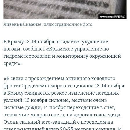
ПРИСОЕДИНЯЙТЕСЬ!
ПОБЕДИТЕЛЕЙ НЕ СУДЯТ?
КРЫМ.НЕПОКОРЕННЫЙ
Ливень в Симеизе, иллюстрационное фото
ELIFBE
УКРАИНСКАЯ ПРОБЛЕМА КРЫМА
В Крыму 13-14 ноября ожидается ухудшение
Все сайты RFE/RL
погоды, сообщает «Крымское управление по
гидрометеорологии и мониторингу окружающей
среды».
«В связи с прохождением активного холодного
фронта Средиземноморского циклона 13-14 ноября
в Крыму ожидается резкое изменение погодных
условий: 13 ноября сильные, местами очень
сильные дожди, 14 ноября переходящие в снег,
отложение мокрого снега; на дорогах гололедица.
Очень сильный юго-западный с переходом на
северо-западный ветер 20-25 метров в секунду. 14