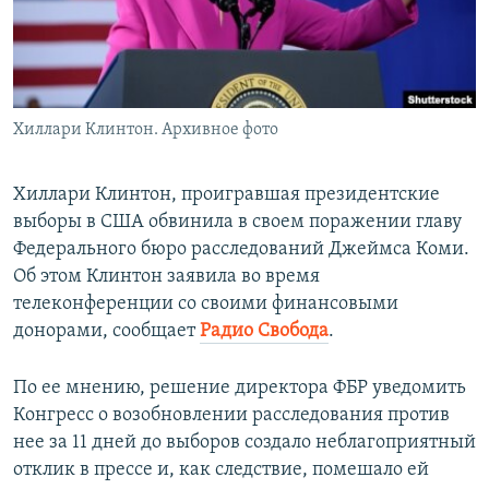
ПРИСОЕДИНЯЙТЕСЬ!
ПОБЕДИТЕЛЕЙ НЕ СУДЯТ?
КРЫМ.НЕПОКОРЕННЫЙ
ELIFBE
Хиллари Клинтон. Архивное фото
УКРАИНСКАЯ ПРОБЛЕМА КРЫМА
Все сайты RFE/RL
Хиллари Клинтон, проигравшая президентские
выборы в США обвинила в своем поражении главу
Федерального бюро расследований Джеймса Коми.
Об этом Клинтон заявила во время
телеконференции со своими финансовыми
донорами, сообщает
Радио Свобода
.
По ее мнению, решение директора ФБР уведомить
Конгресс о возобновлении расследования против
нее за 11 дней до выборов создало неблагоприятный
отклик в прессе и, как следствие, помешало ей