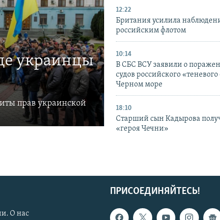
12:22
Британия усилила наблюдени
российским флотом
10:14
где украинцы
В СБС ВСУ заявили о пораже
судов российского «теневого 
Черном море
щиты прав украинской
18:10
Старший сын Кадырова полу
«героя Чечни»
ПРИСОЕДИНЯЙТЕСЬ!
и. О нас