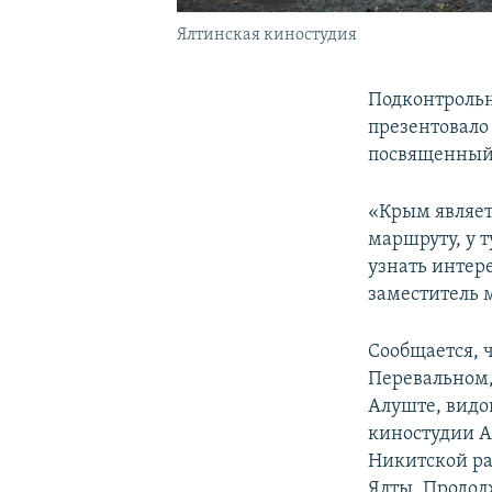
Ялтинская киностудия
Подконтрольн
презентовало
посвященный 
«Крым являет
маршруту, у 
узнать интер
заместитель 
Сообщается, 
Перевальном,
Алуште, видо
киностудии А
Никитской ра
Ялты. Продол