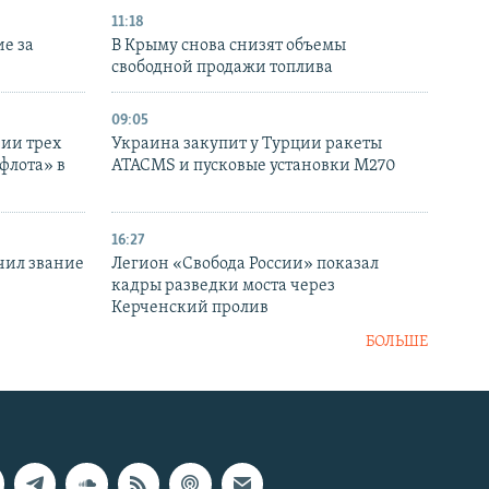
11:18
е за
В Крыму снова снизят объемы
свободной продажи топлива
09:05
нии трех
Украина закупит у Турции ракеты
флота» в
ATACMS и пусковые установки M270
16:27
чил звание
Легион «Свобода России» показал
кадры разведки моста через
Керченский пролив
БОЛЬШЕ