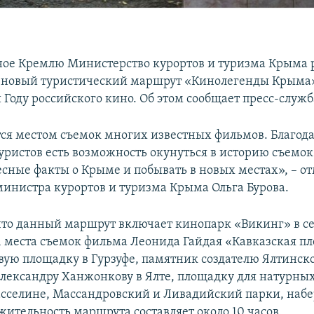
ое Кремлю Министерство курортов и туризма Крыма р
 новый туристический маршрут «Кинолегенды Крыма
Году российского кино. Об этом сообщает пресс-служб
ся местом съемок многих известных фильмов. Благода
туристов есть возможность окунуться в историю съемо
есные факты о Крыме и побывать в новых местах», – о
министра курортов и туризма Крыма Ольга Бурова.
что данный маршрут включает кинопарк «Викинг» в с
 места съемок фильма Леонида Гайдая «Кавказская п
вую площадку в Гурзуфе, памятник создателю Ялтинск
лександру Ханжонкову в Ялте, площадку для натурных
сселине, Массандровский и Ливадийский парки, на
жительность маршрута составляет около 10 часов.