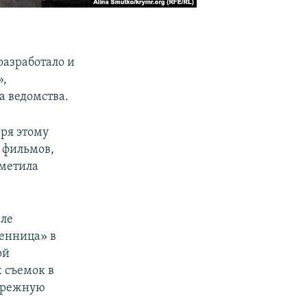
азработало и
»,
а ведомства.
ря этому
к фильмов,
тметила
еле
ленница» в
ой
 съемок в
бережную