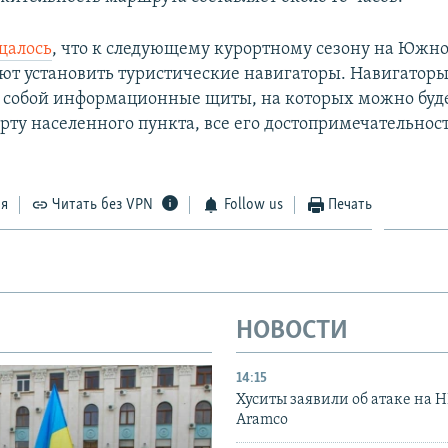
щалось
, что к следующему курортному сезону на Южн
т установить туристические навигаторы. Навигатор
 собой информационные щиты, на которых можно буд
рту населенного пункта, все его достопримечательност
ся
Читать без VPN
Follow us
Печать
НОВОСТИ
14:15
Хуситы заявили об атаке на 
Aramco