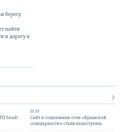
ом берегу
ы
ет найти
и и дорогу к
13:33
НПЗ Saudi
Сайт и социальные сети «Крымской
солидарности» стали недоступны