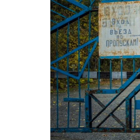
ПОБЕДИТЕЛЕЙ НЕ СУДЯТ?
КРЫМ.НЕПОКОРЕННЫЙ
ELIFBE
УКРАИНСКАЯ ПРОБЛЕМА КРЫМА