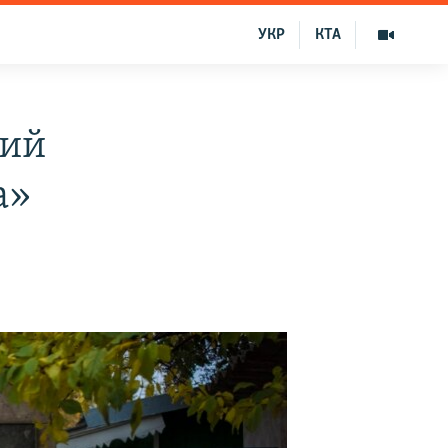
УКР
КТА
кий
а»