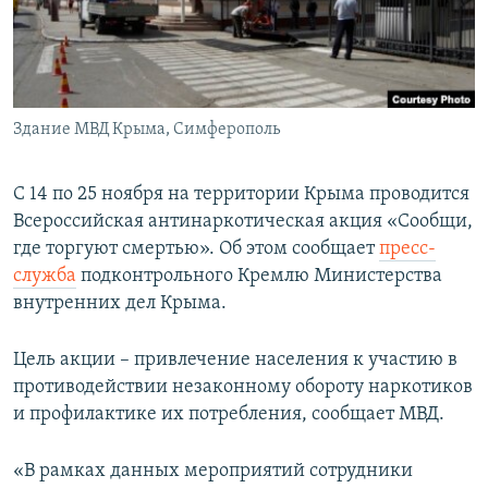
ПРИСОЕДИНЯЙТЕСЬ!
ПОБЕДИТЕЛЕЙ НЕ СУДЯТ?
КРЫМ.НЕПОКОРЕННЫЙ
ELIFBE
Здание МВД Крыма, Симферополь
УКРАИНСКАЯ ПРОБЛЕМА КРЫМА
Все сайты RFE/RL
С 14 по 25 ноября на территории Крыма проводится
Всероссийская антинаркотическая акция «Сообщи,
где торгуют смертью». Об этом сообщает
пресс-
служба
подконтрольного Кремлю Министерства
внутренних дел Крыма.
Цель акции – привлечение населения к участию в
противодействии незаконному обороту наркотиков
и профилактике их потребления, сообщает МВД.
«В рамках данных мероприятий сотрудники