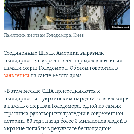
ПРИСОЕДИНЯЙТЕСЬ!
ПОБЕДИТЕЛЕЙ НЕ СУДЯТ?
КРЫМ.НЕПОКОРЕННЫЙ
ELIFBE
Памятник жертвам Голодомора, Киев
УКРАИНСКАЯ ПРОБЛЕМА КРЫМА
Все сайты RFE/RL
Соединенные Штаты Америки выразили
солидарность с украинским народом в почтении
памяти жертв Голодомора. Об этом говорится в
заявлении
на сайте Белого дома.
«В этом месяце США присоединяются к
солидарности с украинским народом во всем мире
в память о жертвах Голодомора, одной из самых
страшных рукотворных трагедий в современной
истории. 83 года назад более 3 миллионов людей в
Украине погибли в результате беспощадной