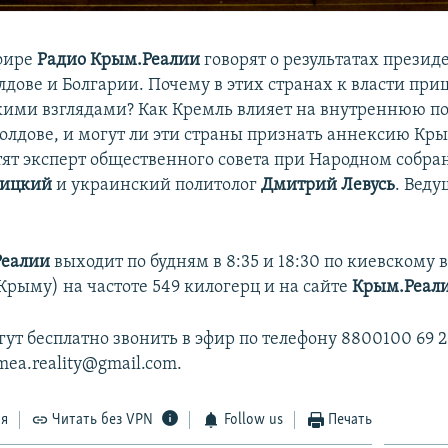
фире
Радио Крым.Реалии
говорят о результатах презид
лдове и Болгарии. Почему в этих странах к власти пр
кими взглядами? Как Кремль влияет на внутреннюю по
олдове, и могут ли эти страны признать аннексию Кры
тят эксперт общественного совета при Народном собр
мицкий
и украинский политолог
Дмитрий Левусь
. Вед
Реалии
выходит по будням в 8:35 и 18:30 по киевскому 
в Крыму) на частоте 549 килогерц и на сайте
Крым.Реал
ут бесплатно звонить в эфир по телефону 8800100 69 2
imea.reality@gmail.com.
ся
Читать без VPN
Follow us
Печать