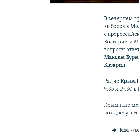
В вечернем э
выборов в Мо
с пророссийс
Болгарии и М
вопросы отве
Максим Бур
Казарин
.
Радио
Крым.
9:35 и 19:30 
Крымчане мог
по адресу: cr
Поделить