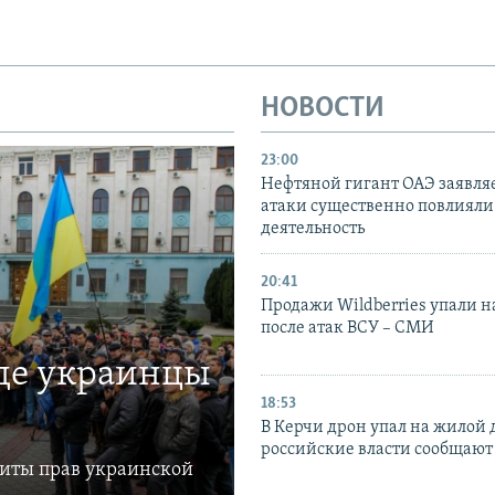
НОВОСТИ
23:00
Нефтяной гигант ОАЭ заявляе
атаки существенно повлияли 
деятельность
20:41
Продажи Wildberries упали н
после атак ВСУ – СМИ
где украинцы
18:53
В Керчи дрон упал на жилой 
российские власти сообщают
щиты прав украинской