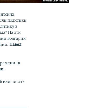
ентских
ишли политики
литику в
ма? На эти
ании Болгарии
ущий:
Павел
времени (в
ии
.
6 или писать