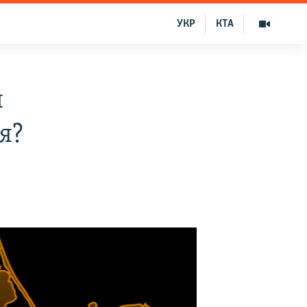
УКР
КТА
и
я?