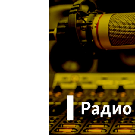
ПОБЕДИТЕЛЕЙ НЕ СУДЯТ?
КРЫМ.НЕПОКОРЕННЫЙ
ELIFBE
УКРАИНСКАЯ ПРОБЛЕМА КРЫМА