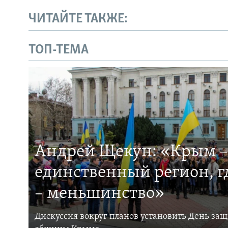
ЧИТАЙТЕ ТАКЖЕ:
ТОП-ТЕМА
Андрей Щекун: «Крым –
единственный регион, 
– меньшинство»
Дискуссия вокруг планов установить День за