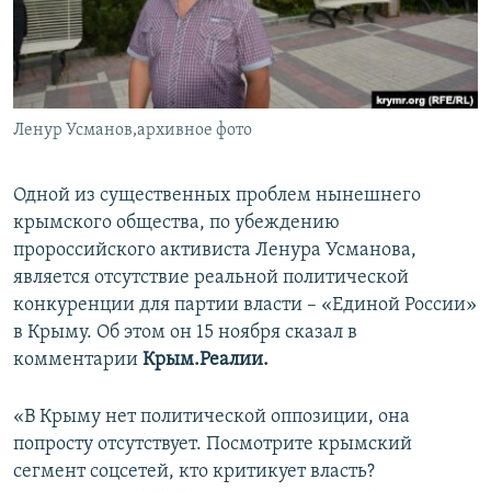
ПРИСОЕДИНЯЙТЕСЬ!
ПОБЕДИТЕЛЕЙ НЕ СУДЯТ?
КРЫМ.НЕПОКОРЕННЫЙ
ELIFBE
Ленур Усманов,архивное фото
УКРАИНСКАЯ ПРОБЛЕМА КРЫМА
Все сайты RFE/RL
Одной из существенных проблем нынешнего
крымского общества, по убеждению
пророссийского активиста Ленура Усманова,
является отсутствие реальной политической
конкуренции для партии власти – «Единой России»
в Крыму. Об этом он 15 ноября сказал в
комментарии
Крым.Реалии.
«В Крыму нет политической оппозиции, она
попросту отсутствует. Посмотрите крымский
сегмент соцсетей, кто критикует власть?