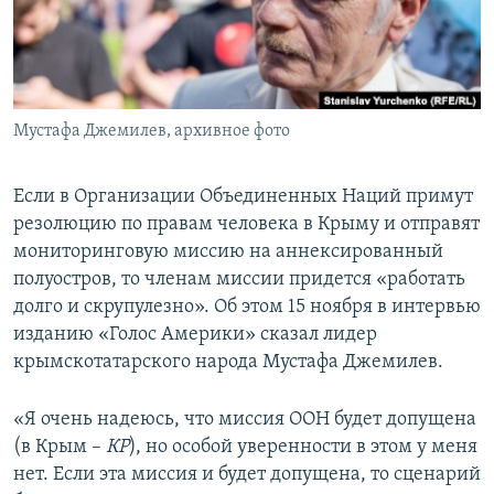
ПРИСОЕДИНЯЙТЕСЬ!
ПОБЕДИТЕЛЕЙ НЕ СУДЯТ?
КРЫМ.НЕПОКОРЕННЫЙ
ELIFBE
Мустафа Джемилев, архивное фото
УКРАИНСКАЯ ПРОБЛЕМА КРЫМА
Все сайты RFE/RL
Если в Организации Объединенных Наций примут
резолюцию по правам человека в Крыму и отправят
мониторинговую миссию на аннексированный
полуостров, то членам миссии придется «работать
долго и скрупулезно». Об этом 15 ноября в интервью
изданию «Голос Америки» сказал лидер
крымскотатарского народа Мустафа Джемилев.
«Я очень надеюсь, что миссия ООН будет допущена
(в Крым –
КР
), но особой уверенности в этом у меня
нет. Если эта миссия и будет допущена, то сценарий