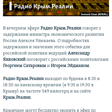
ПРИСОЕДИНЯЙТЕСЬ!
ПОБЕДИТЕЛЕЙ НЕ СУДЯТ?
КРЫМ.НЕПОКОРЕННЫЙ
ELIFBE
В вечернем эфире
Радио Крым.Реалии
говорят о
УКРАИНСКАЯ ПРОБЛЕМА КРЫМА
задержании министра экономического развития
Все сайты RFE/RL
России Алексея Улюкаева. О подробностях
задержания и значении этого события для
российской политики ведущий
Александр
Янковский
поговорит с российскими политологами
Георгием Сатаровым
и
Игорем Эйдманом
.
Радио Крым.Реалии
выходит по будням в 8:35 и
18:30 по киевскому времени (в 9:35 и 19:30 в
Крыму) на частоте 549 килогерц и на сайте
Крым.Реалии
.
Крымчане могут бесплатно звонить в эфир по