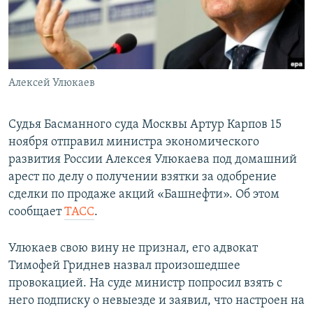
ПРИСОЕДИНЯЙТЕСЬ!
ПОБЕДИТЕЛЕЙ НЕ СУДЯТ?
КРЫМ.НЕПОКОРЕННЫЙ
ELIFBE
Алексей Улюкаев
УКРАИНСКАЯ ПРОБЛЕМА КРЫМА
Все сайты RFE/RL
Судья Басманного суда Москвы Артур Карпов 15
ноября отправил министра экономического
развития России Алексея Улюкаева под домашний
арест по делу о получении взятки за одобрение
сделки по продаже акций «Башнефти». Об этом
сообщает
ТАСС
.
Улюкаев свою вину не признал, его адвокат
Тимофей Гриднев назвал произошедшее
провокацией. На суде министр попросил взять с
него подписку о невыезде и заявил, что настроен на