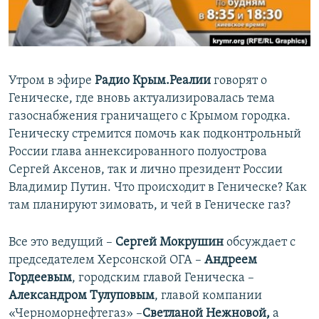
ПРИСОЕДИНЯЙТЕСЬ!
ПОБЕДИТЕЛЕЙ НЕ СУДЯТ?
КРЫМ.НЕПОКОРЕННЫЙ
ELIFBE
Утром в эфире
Радио Крым.Реалии
говорят о
УКРАИНСКАЯ ПРОБЛЕМА КРЫМА
Геническе, где вновь актуализировалась тема
Все сайты RFE/RL
газоснабжения граничащего с Крымом городка.
Геническу стремится помочь как подконтрольный
России глава аннексированного полуострова
Сергей Аксенов, так и лично президент России
Владимир Путин. Что происходит в Геническе? Как
там планируют зимовать, и чей в Геническе газ?
Все это ведущий –
Сергей Мокрушин
обсуждает с
председателем Херсонской ОГА –
Андреем
Гордеевым
, городским главой Геническа –
Александром Тулуповым
, главой компании
«Черноморнефтегаз» –
Светланой Нежновой,
а