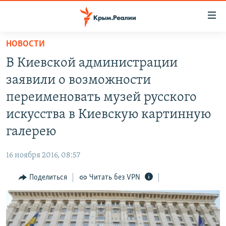
Доступность
ссылки
Вернуться
НОВОСТИ
к
НОВОСТИ
В Киевской администрации
основному
СПЕЦПРОЕКТЫ
содержанию
заявили о возможности
ВОДА
Вернутся
ГРУЗ 200
переименовать музей русского
к
ИСТОРИЯ
КАРТА ВОЕННЫХ ОБЪЕКТОВ КРЫМА
искусства в Киевскую картинную
главной
ЕЩЕ
11 ЛЕТ ОККУПАЦИИ КРЫМА. 11 ИСТОРИЙ СОПРОТИВЛЕНИЯ
навигации
галерею
Вернутся
РАДІО СВОБОДА
ИНТЕРАКТИВ
к
16 ноября 2016, 08:57
КАК ОБОЙТИ БЛОКИРОВКУ
ИНФОГРАФИКА
поиску
Поделиться
Читать без VPN
ТЕЛЕПРОЕКТ КРЫМ.РЕАЛИИ
Українською
СОВЕТЫ ПРАВОЗАЩИТНИКОВ
Qırımtatar
ПРОПАВШИЕ БЕЗ ВЕСТИ