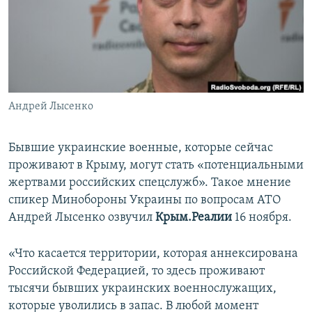
ПРИСОЕДИНЯЙТЕСЬ!
ПОБЕДИТЕЛЕЙ НЕ СУДЯТ?
КРЫМ.НЕПОКОРЕННЫЙ
ELIFBE
УКРАИНСКАЯ ПРОБЛЕМА КРЫМА
Все сайты RFE/RL
Андрей Лысенко
Бывшие украинские военные, которые сейчас
проживают в Крыму, могут стать «потенциальными
жертвами российских спецслужб». Такое мнение
спикер Минобороны Украины по вопросам АТО
Андрей Лысенко озвучил
Крым.Реалии
16 ноября.
«Что касается территории, которая аннексирована
Российской Федерацией, то здесь проживают
тысячи бывших украинских военнослужащих,
которые уволились в запас. В любой момент