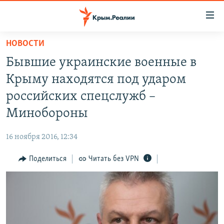
Доступность
ссылки
Вернуться
НОВОСТИ
к
НОВОСТИ
Бывшие украинские военные в
основному
СПЕЦПРОЕКТЫ
содержанию
Крыму находятся под ударом
ВОДА
Вернутся
ГРУЗ 200
российских спецслужб –
к
ИСТОРИЯ
КАРТА ВОЕННЫХ ОБЪЕКТОВ КРЫМА
Минобороны
главной
ЕЩЕ
11 ЛЕТ ОККУПАЦИИ КРЫМА. 11 ИСТОРИЙ СОПРОТИВЛЕНИЯ
навигации
16 ноября 2016, 12:34
Вернутся
РАДІО СВОБОДА
ИНТЕРАКТИВ
к
Поделиться
Читать без VPN
КАК ОБОЙТИ БЛОКИРОВКУ
ИНФОГРАФИКА
поиску
ТЕЛЕПРОЕКТ КРЫМ.РЕАЛИИ
Українською
СОВЕТЫ ПРАВОЗАЩИТНИКОВ
Qırımtatar
ПРОПАВШИЕ БЕЗ ВЕСТИ