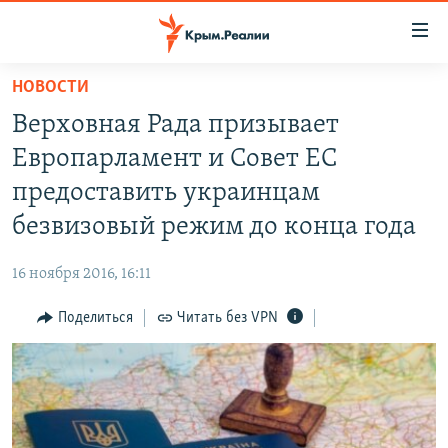
Доступность
ссылки
Вернуться
НОВОСТИ
к
НОВОСТИ
Верховная Рада призывает
основному
СПЕЦПРОЕКТЫ
содержанию
Европарламент и Совет ЕС
ВОДА
Вернутся
ГРУЗ 200
предоставить украинцам
к
ИСТОРИЯ
КАРТА ВОЕННЫХ ОБЪЕКТОВ КРЫМА
безвизовый режим до конца года
главной
ЕЩЕ
11 ЛЕТ ОККУПАЦИИ КРЫМА. 11 ИСТОРИЙ СОПРОТИВЛЕНИЯ
навигации
16 ноября 2016, 16:11
Вернутся
РАДІО СВОБОДА
ИНТЕРАКТИВ
к
Поделиться
Читать без VPN
КАК ОБОЙТИ БЛОКИРОВКУ
ИНФОГРАФИКА
поиску
ТЕЛЕПРОЕКТ КРЫМ.РЕАЛИИ
Українською
СОВЕТЫ ПРАВОЗАЩИТНИКОВ
Qırımtatar
ПРОПАВШИЕ БЕЗ ВЕСТИ