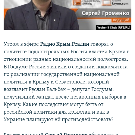
ПРИСОЕДИНЯЙТЕСЬ!
ПОБЕДИТЕЛЕЙ НЕ СУДЯТ?
КРЫМ.НЕПОКОРЕННЫЙ
ELIFBE
УКРАИНСКАЯ ПРОБЛЕМА КРЫМА
Утром в эфире
Радио Крым.Реалии
говорят о
Все сайты RFE/RL
политике подконтрольных России властей Крыма в
отношении разных национальностей полуострова.
В Госдуме России заявили о создании подкомитета
по реализации государственной национальной
политики в Крыму и Севастополе, который
возглавит Руслан Бальбек – депутат Госдумы,
получивший мандат после незаконных выборов в
Крыму. Какие последствия могут быть от
российской политики для крымчан и как в
Украине планируют ей противодействовать?