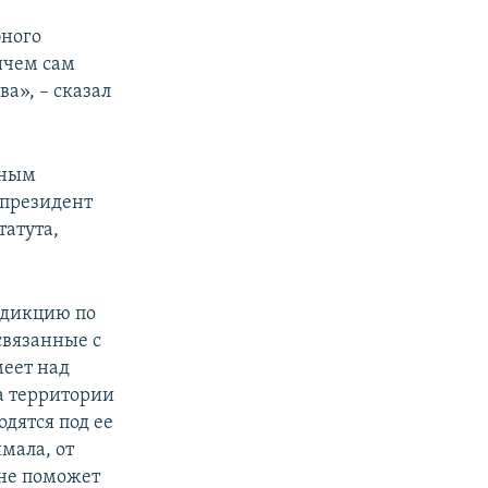
бного
ичем сам
ва», – сказал
дным
с президент
татута,
сдикцию по
связанные с
меет над
а территории
дятся под ее
мала, от
 не поможет