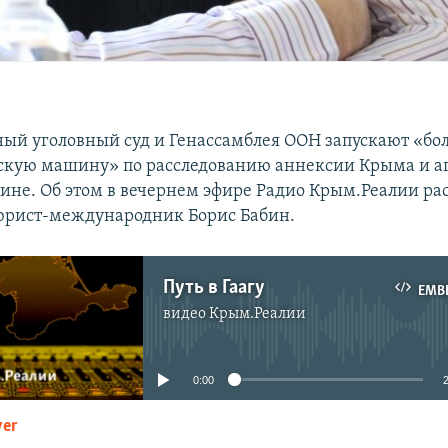
й уголовный суд и Генассамблея ООН запускают «б
скую машину» по расследованию аннексии Крыма и а
аине. Об этом в вечернем эфире Радио Крым.Реалии ра
юрист-международник Борис Бабин.
Путь в Гаагу
EMB
видео
Крым.Реалии
No media source currently available
0:00
yer
EMBED