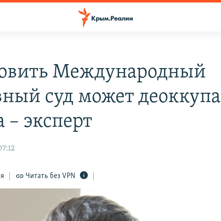
овить Международный
вный суд может деоккуп
 – эксперт
07:12
ся
Читать без VPN