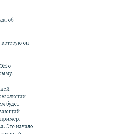
да об
 которую он
ОН о
рыму.
ьной
 резолюции
ем будет
зывающий
апример,
а. Это начало