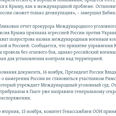
ократического, в хорошем понимании, процесса ООН,
ся к Крыму, как к международной проблеме. Остановит
оссии сможет только деоккупация», – завершил Бабин
убликован отчет прокурора Международного уголовного 
ксия Крыма признана агрессией России против Украи
хват полуострова назван международным военным к
ой и Россией. Сообщается, что принятие управления
м провела без огневого боя, однако российский военн
ван для установления контроля над территорией.
кования документа, 16 ноября, Президент России Вла
з о намерении России не становиться участником Римск
 который учреждает Международный уголовный суд. От
 трибуналом в Гааге уже направлен генеральному сек
 распоряжении.
во вторник, 15 ноября, комитет Генассамблеи ООН при