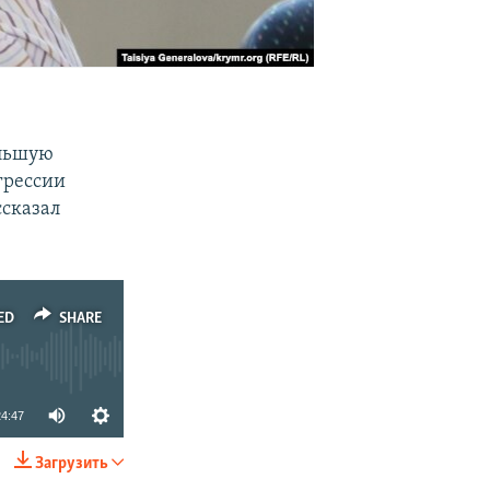
ольшую
грессии
ссказал
ED
SHARE
24:47
Загрузить
SHARE