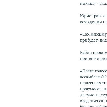
никак», – ска
Юрист расска
осуждении пр
«Как минимум
прибудет, дол
Бабин проком
принятии рез
«После голос
ассамблее ОО
нельзя поменя
проголосован.
документ, ст
введения сан