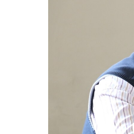
ПОБЕДИТЕЛЕЙ НЕ СУДЯТ?
КРЫМ.НЕПОКОРЕННЫЙ
ELIFBE
УКРАИНСКАЯ ПРОБЛЕМА КРЫМА