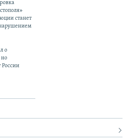
ировка
стополя»
люции станет
с нарушением
л о
 но
 России