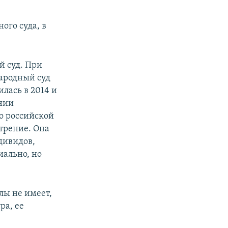
ого суда, в
й суд. При
народный суд
лась в 2014 и
нии
о российской
трение. Она
дивидов,
иально, но
лы не имеет,
ра, ее