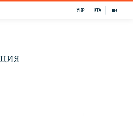
УКР
КТА
ация