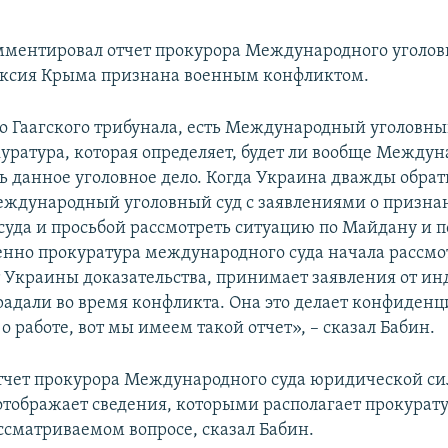
мментировал отчет прокурора Международного уголовн
ексия Крыма признана военным конфликтом.
о Гаагского трибунала, есть Международный уголовны
куратура, которая определяет, будет ли вообще Между
ь данное уголовное дело. Когда Украина дважды обрати
Международный уголовный суд с заявлениями о призна
уда и просьбой рассмотреть ситуацию по Майдану и п
енно прокуратура международного суда начала рассмо
 Украины доказательства, принимает заявления от ин
радали во время конфликта. Она это делает конфиденц
о работе, вот мы имеем такой отчет», – сказал Бабин.
отчет прокурора Международного суда юридической си
отображает сведения, которыми располагает прокурату
ссматриваемом вопросе, сказал Бабин.