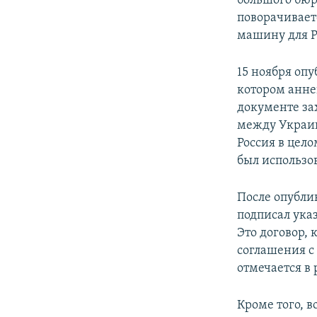
большого бюр
поворачивает
машину для Р
15 ноября оп
котором анне
документе за
между Украин
Россия в цело
был использо
После опубли
подписал ука
Это договор,
соглашения с
отмечается в
Кроме того, 