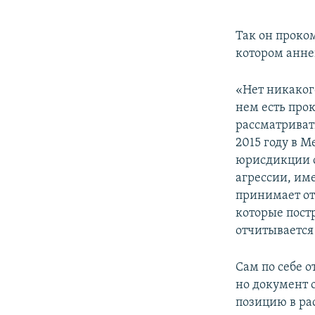
Так он проко
котором анн
«Нет никаког
нем есть про
рассматриват
2015 году в 
юрисдикции с
агрессии, им
принимает от
которые пост
отчитывается 
Сам по себе 
но документ 
позицию в ра