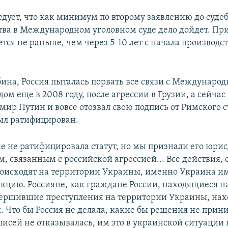
едует, что как минимум по второму заявлению до суде
тва в Международном уголовном суде дело дойдет. Пр
тся не раньше, чем через 5-10 лет с начала производст
бина, Россия пыталась порвать все связи с Междунаро
ом еще в 2008 году, после агрессии в Грузии, а сейча
ир Путин и вовсе отозвал свою подпись от Римского с
ыл ратифицирован.
е не ратифицировала статут, но мы признали его юри
, связанным с российской агрессией... Все действия, 
роисходят на территории Украины, именно Украина и
цию. Россияне, как граждане России, находящиеся н
ершившие преступления на территории Украины, нахо
 Что бы Россия не делала, какие бы решения не прини
писей не отказывалась, им это в украинской ситуации