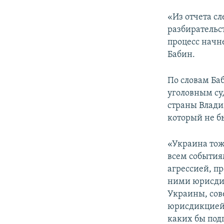
«Из отчета сл
разбирательс
процесс начне
Бабин.
По словам Ба
уголовным суд
страны Владим
который не б
«Украина тож
всем событиям
агрессией, п
ними юрисдик
Украины, сов
юрисдикцией.
каких бы под