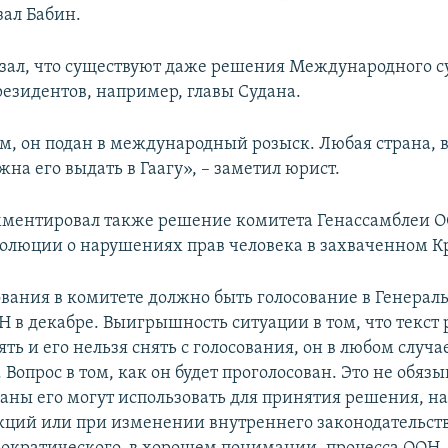
зал Бабин.
зал, что существуют даже решения Международного су
езидентов, например, главы Судана.
, он подан в международный розыск. Любая страна, в
жна его выдать в Гаагу», – заметил юрист.
ментировал также решение комитета Генассамблеи О
олюции о нарушениях прав человека в захваченном К
ования в комитете должно быть голосование в Генерал
Н в декабре. Выигрышность ситуации в том, что текст
ть и его нельзя снять с голосования, он в любом случа
 Вопрос в том, как он будет проголосован. Это не обя
раны его могут использовать для принятия решения, н
кций или при изменении внутреннего законодательств