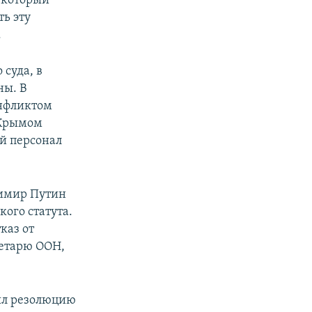
 который
ь эту
.
суда, в
ны. В
онфликтом
 Крымом
ый персонал
димир Путин
ого статута.
каз от
ретарю ООН,
нял резолюцию