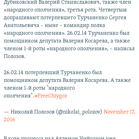
Дубиковский Валерий Станиславович, также член
«народного ополчения», третья рота. Четвертым
допрашивают потерпевшего Турчаненко Сергея
Анатольевича – ныне – командир полка
«народного ополчения». 26.02.14 Турчаненко был
помощником депутата Валерия Косарева, а также
членом 1-й роты «народного ополчения», – написал
Полозов.
26.02.14 потерпевший Турчаненко был
помощником депутата Валерия Косарева. А также
членом 1-й роты "народного
ополчения".
#FreeChiygoz
— Николай Полозов (@nikolai_polozov)
November 17,
2016
В ходе процесса над Ахтемом Чийгозом уже