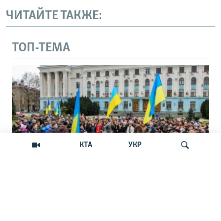
ЧИТАЙТЕ ТАКЖЕ:
ТОП-ТЕМА
КТА
УКР
Андрей Щекун: «Крым –
Искать
единственный регион, где украинцы –
меньшинство»