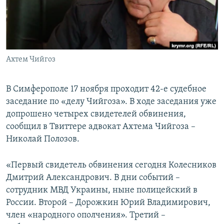
ПРИСОЕДИНЯЙТЕСЬ!
ПОБЕДИТЕЛЕЙ НЕ СУДЯТ?
КРЫМ.НЕПОКОРЕННЫЙ
ELIFBE
Ахтем Чийгоз
УКРАИНСКАЯ ПРОБЛЕМА КРЫМА
Все сайты RFE/RL
В Симферополе 17 ноября проходит 42-е судебное
заседание по «делу Чийгоза». В ходе заседания уже
допрошено четырех свидетелей обвинения,
сообщил в Твиттере адвокат Ахтема Чийгоза –
Николай Полозов.
«Первый свидетель обвинения сегодня Колесников
Дмитрий Александрович. В дни событий –
сотрудник МВД Украины, ныне полицейский в
России. Второй – Дорожкин Юрий Владимирович,
член «народного ополчения». Третий –