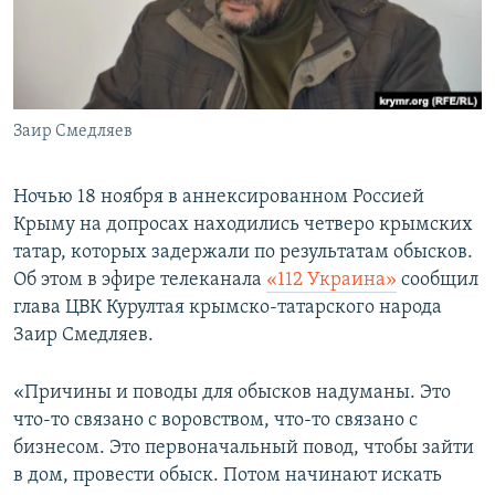
ПРИСОЕДИНЯЙТЕСЬ!
ПОБЕДИТЕЛЕЙ НЕ СУДЯТ?
КРЫМ.НЕПОКОРЕННЫЙ
ELIFBE
Заир Смедляев
УКРАИНСКАЯ ПРОБЛЕМА КРЫМА
Все сайты RFE/RL
Ночью 18 ноября в аннексированном Россией
Крыму на допросах находились четверо крымских
татар, которых задержали по результатам обысков.
Об этом в эфире телеканала
«112 Украина»
сообщил
глава ЦВК Курултая крымско-татарского народа
Заир Смедляев.
«Причины и поводы для обысков надуманы. Это
что-то связано с воровством, что-то связано с
бизнесом. Это первоначальный повод, чтобы зайти
в дом, провести обыск. Потом начинают искать