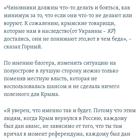
ПРИСОЕДИНЯЙТЕСЬ!
ПОБЕДИТЕЛЕЙ НЕ СУДЯТ?
«Чиновники должны что-то делать и бояться, как
минимум за то, что если они что-то не делают или
КРЫМ.НЕПОКОРЕННЫЙ
воруют. К сожалению, крымские товарищи,
ELIFBE
которые нам в наследство(от Украины –
КР
)
достались, они не понимают это,вот в чем беда», –
УКРАИНСКАЯ ПРОБЛЕМА КРЫМА
сказал Горный.
Все сайты RFE/RL
По мнению блогера, изменить ситуацию на
полуострове в лучшую сторону можно только
поменяв местную власть, которая не
воспользовалась шансом и не сделала ничего
полезного для Крыма.
«Я уверен, что именно так и будет. Потому что этим
людям, когда Крым вернулся в Россию, каждому
был дан аванс, не зависимо от того, что ты там
кричал в момент референдума, каждому был дан