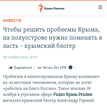
Доступность
ссылки
Вернуться
НОВОСТИ
к
НОВОСТИ
Чтобы решить проблемы Крыма,
основному
СПЕЦПРОЕКТЫ
содержанию
на полуострове нужно поменять в
ВОДА
Вернутся
ГРУЗ 200
ласть – крымский блогер
к
ИСТОРИЯ
КАРТА ВОЕННЫХ ОБЪЕКТОВ КРЫМА
главной
18 ноября 2016, 12:19
ЕЩЕ
11 ЛЕТ ОККУПАЦИИ КРЫМА. 11 ИСТОРИЙ СОПРОТИВЛЕНИЯ
навигации
Вернутся
Поделиться
Читать без VPN
РАДІО СВОБОДА
ИНТЕРАКТИВ
к
Проблемы в аннексированном Крыму возникают
КАК ОБОЙТИ БЛОКИРОВКУ
ИНФОГРАФИКА
поиску
из-за местных чиновников, которые не хотят
ТЕЛЕПРОЕКТ КРЫМ.РЕАЛИИ
«работать на благо России». Такое мнение 18
Українською
ноября в утреннем эфире
Радио Крым.Реалии
СОВЕТЫ ПРАВОЗАЩИТНИКОВ
Qırımtatar
высказал крымский блогер Александр Горный.
ПРОПАВШИЕ БЕЗ ВЕСТИ