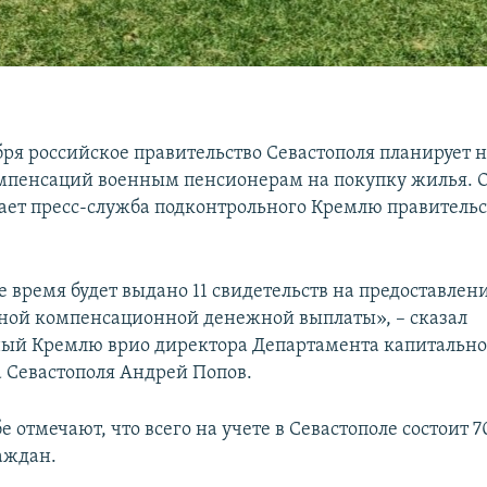
бря российское правительство Севастополя планирует 
пенсаций военным пенсионерам на покупку жилья. О
ает пресс-служба подконтрольного Кремлю правительс
 время будет выдано 11 свидетельств на предоставлен
ой компенсационной денежной выплаты», – сказал
ый Кремлю врио директора Департамента капитально
а Севастополя Андрей Попов.
е отмечают, что всего на учете в Севастополе состоит 7
аждан.