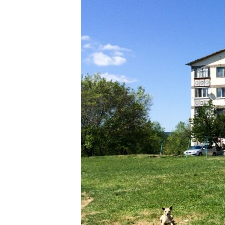
ПОБЕДИТЕЛЕЙ НЕ СУДЯТ?
КРЫМ.НЕПОКОРЕННЫЙ
ELIFBE
УКРАИНСКАЯ ПРОБЛЕМА КРЫМА