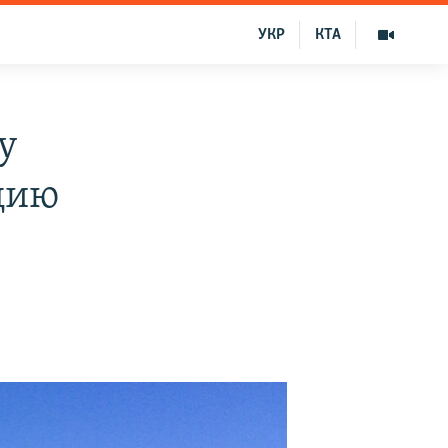
УКР
КТА
у
цию