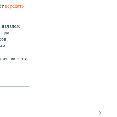
ют
передать
а началом
 года
кон.
рыма
называет это