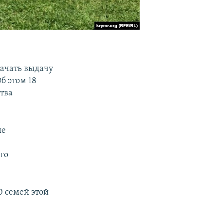
начать выдачу
б этом 18
тва
ие
го
0 семей этой