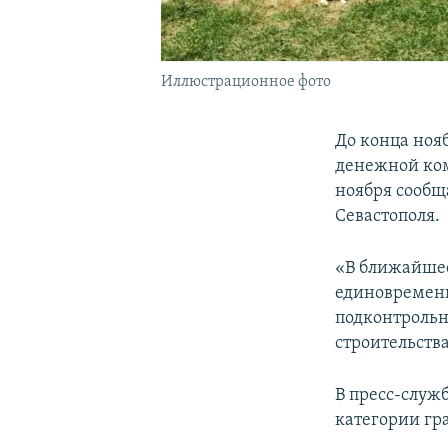
Иллюстрационное фото
До конца ноя
денежной ком
ноября сообщ
Севастополя.
«В ближайшее
единовременн
подконтрольн
строительств
В пресс-служб
категории гр