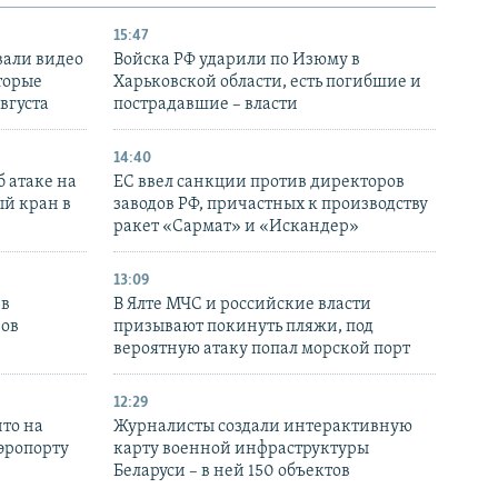
15:47
вали видео
Войска РФ ударили по Изюму в
торые
Харьковской области, есть погибшие и
августа
пострадавшие – власти
14:40
 атаке на
ЕС ввел санкции против директоров
й кран в
заводов РФ, причастных к производству
ракет «Сармат» и «Искандер»
13:09
 в
В Ялте МЧС и российские власти
нов
призывают покинуть пляжи, под
вероятную атаку попал морской порт
12:29
то на
Журналисты создали интерактивную
аэропорту
карту военной инфраструктуры
Беларуси – в ней 150 объектов