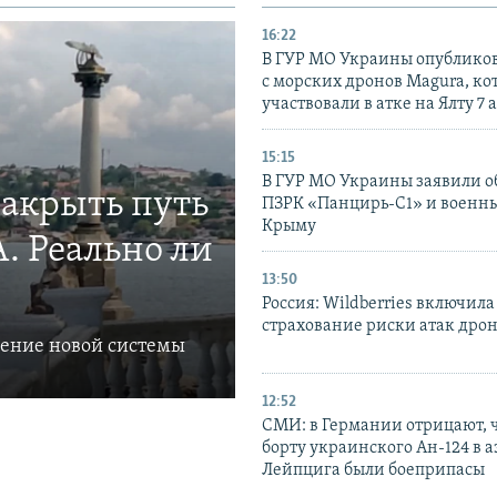
16:22
В ГУР МО Украины опублико
с морских дронов Magura, ко
участвовали в атке на Ялту 7 
15:15
В ГУР МО Украины заявили об
закрыть путь
ПЗРК «Панцирь-С1» и военны
Крыму
. Реально ли
13:50
Россия: Wildberries включила
страхование риски атак дро
ление новой системы
12:52
СМИ: в Германии отрицают, ч
борту украинского Ан-124 в 
Лейпцига были боеприпасы