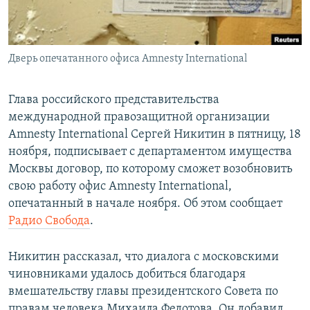
ПРИСОЕДИНЯЙТЕСЬ!
ПОБЕДИТЕЛЕЙ НЕ СУДЯТ?
КРЫМ.НЕПОКОРЕННЫЙ
Дверь опечатанного офиса Amnesty International
ELIFBE
УКРАИНСКАЯ ПРОБЛЕМА КРЫМА
Глава российского представительства
Все сайты RFE/RL
международной правозащитной организации
Amnesty International Сергей Никитин в пятницу, 18
ноября, подписывает с департаментом имущества
Москвы договор, по которому сможет возобновить
свою работу офис Amnesty International,
опечатанный в начале ноября. Об этом сообщает
Радио Свобода
.
Никитин рассказал, что диалога с московскими
чиновниками удалось добиться благодаря
вмешательству главы президентского Совета по
правам человека Михаила Федотова. Он добавил,