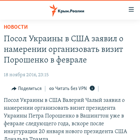
Доступность
ссылки
Вернуться
НОВОСТИ
к
НОВОСТИ
Посол Украины в США заявил о
основному
СПЕЦПРОЕКТЫ
содержанию
намерении организовать визит
ВОДА
Вернутся
ГРУЗ 200
Порошенко в феврале
к
ИСТОРИЯ
КАРТА ВОЕННЫХ ОБЪЕКТОВ КРЫМА
главной
18 ноября 2016, 23:15
ЕЩЕ
11 ЛЕТ ОККУПАЦИИ КРЫМА. 11 ИСТОРИЙ СОПРОТИВЛЕНИЯ
навигации
Вернутся
Поделиться
Читать без VPN
РАДІО СВОБОДА
ИНТЕРАКТИВ
к
Посол Украины в США Валерий Чалый заявил о
КАК ОБОЙТИ БЛОКИРОВКУ
ИНФОГРАФИКА
поиску
намерении организовать визит президента
ТЕЛЕПРОЕКТ КРЫМ.РЕАЛИИ
Украины Петра Порошенко в Вашингтон уже в
Українською
феврале следующего года, вскоре после
СОВЕТЫ ПРАВОЗАЩИТНИКОВ
Qırımtatar
инаугурации 20 января нового президента США
ПРОПАВШИЕ БЕЗ ВЕСТИ
Дональда Трампа.