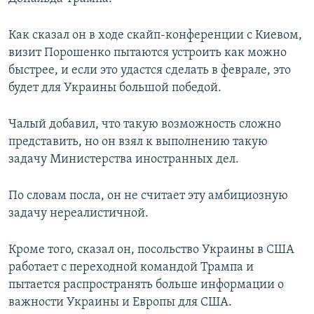
ПРИСОЕДИНЯЙТЕСЬ!
ПОБЕДИТЕЛЕЙ НЕ СУДЯТ?
Как сказал он в ходе скайп-конференции с Киевом,
КРЫМ.НЕПОКОРЕННЫЙ
визит Порошенко пытаются устроить как можно
ELIFBE
быстрее, и если это удастся сделать в феврале, это
будет для Украины большой победой.
УКРАИНСКАЯ ПРОБЛЕМА КРЫМА
Все сайты RFE/RL
Чалый добавил, что такую возможность сложно
представить, но он взял к выполнению такую
задачу Министерства иностранных дел.
По словам посла, он не считает эту амбициозную
задачу нереалистичной.
Кроме того, сказал он, посольство Украины в США
работает с переходной командой Трампа и
пытается распространять больше информации о
важности Украины и Европы для США.