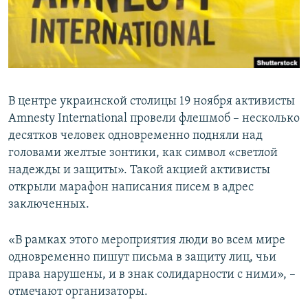
ПРИСОЕДИНЯЙТЕСЬ!
ПОБЕДИТЕЛЕЙ НЕ СУДЯТ?
КРЫМ.НЕПОКОРЕННЫЙ
ELIFBE
УКРАИНСКАЯ ПРОБЛЕМА КРЫМА
В центре украинской столицы 19 ноября активисты
Все сайты RFE/RL
Amnesty International провели флешмоб – несколько
десятков человек одновременно подняли над
головами желтые зонтики, как символ «светлой
надежды и защиты». Такой акцией активисты
открыли марафон написания писем в адрес
заключенных.
«В рамках этого мероприятия люди во всем мире
одновременно пишут письма в защиту лиц, чьи
права нарушены, и в знак солидарности с ними», –
отмечают организаторы.