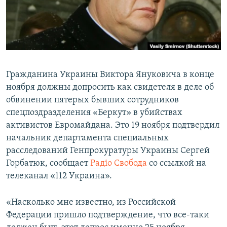
ПРИСОЕДИНЯЙТЕСЬ!
ПОБЕДИТЕЛЕЙ НЕ СУДЯТ?
КРЫМ.НЕПОКОРЕННЫЙ
ELIFBE
УКРАИНСКАЯ ПРОБЛЕМА КРЫМА
Гражданина Украины Виктора Януковича в конце
Все сайты RFE/RL
ноября должны допросить как свидетеля в деле об
обвинении пятерых бывших сотрудников
спецпоздразделения «Беркут» в убийствах
активистов Евромайдана. Это 19 ноября подтвердил
начальник департамента специальных
расследований Генпрокуратуры Украины Сергей
Горбатюк, сообщает
Радіо Свобода
со ссылкой на
телеканал «112 Украина».
«Насколько мне известно, из Российской
Федерации пришло подтверждение, что все-таки