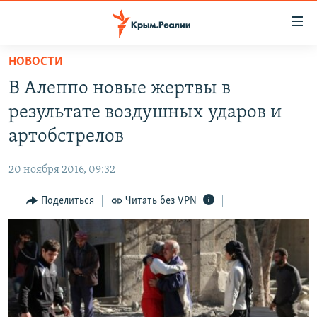
Доступность
ссылки
Вернуться
НОВОСТИ
к
НОВОСТИ
В Алеппо новые жертвы в
основному
СПЕЦПРОЕКТЫ
содержанию
результате воздушных ударов и
ВОДА
Вернутся
ГРУЗ 200
артобстрелов
к
ИСТОРИЯ
КАРТА ВОЕННЫХ ОБЪЕКТОВ КРЫМА
главной
20 ноября 2016, 09:32
ЕЩЕ
11 ЛЕТ ОККУПАЦИИ КРЫМА. 11 ИСТОРИЙ СОПРОТИВЛЕНИЯ
навигации
Вернутся
Поделиться
Читать без VPN
РАДІО СВОБОДА
ИНТЕРАКТИВ
к
КАК ОБОЙТИ БЛОКИРОВКУ
ИНФОГРАФИКА
поиску
ТЕЛЕПРОЕКТ КРЫМ.РЕАЛИИ
Українською
СОВЕТЫ ПРАВОЗАЩИТНИКОВ
Qırımtatar
ПРОПАВШИЕ БЕЗ ВЕСТИ