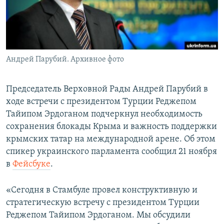
ПРИСОЕДИНЯЙТЕСЬ!
ПОБЕДИТЕЛЕЙ НЕ СУДЯТ?
КРЫМ.НЕПОКОРЕННЫЙ
ELIFBE
Андрей Парубий. Архивное фото
УКРАИНСКАЯ ПРОБЛЕМА КРЫМА
Все сайты RFE/RL
Председатель Верховной Рады Андрей Парубий в
ходе встречи с президентом Турции Реджепом
Тайипом Эрдоганом подчеркнул необходимость
сохранения блокады Крыма и важность поддержки
крымских татар на международной арене. Об этом
спикер украинского парламента сообщил 21 ноября
в
Фейсбуке
.
«Сегодня в Стамбуле провел конструктивную и
стратегическую встречу с президентом Турции
Реджепом Тайипом Эрдоганом. Мы обсудили