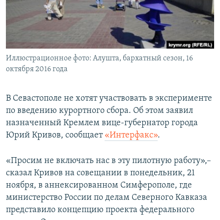
ПРИСОЕДИНЯЙТЕСЬ!
ПОБЕДИТЕЛЕЙ НЕ СУДЯТ?
КРЫМ.НЕПОКОРЕННЫЙ
ELIFBE
Иллюстрационное фото: Алушта, бархатный сезон, 16
УКРАИНСКАЯ ПРОБЛЕМА КРЫМА
октября 2016 года
Все сайты RFE/RL
В Севастополе не хотят участвовать в эксперименте
по введению курортного сбора. Об этом заявил
назначенный Кремлем вице-губернатор города
Юрий Кривов, сообщает
«Интерфакс»
.
«Просим не включать нас в эту пилотную работу»,–
сказал Кривов на совещании в понедельник, 21
ноября, в аннексированном Симферополе, где
министерство России по делам Северного Кавказа
представило концепцию проекта федерального