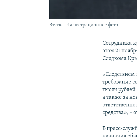
Взятка. Иллюстрационное фото
Сотрудника к
этом 21 нояб
Следкома Кр
«Следствием 
требование с
тысяч рублей
а также за н
ответственно
средства», – 
В пресс-служб
назначил обв