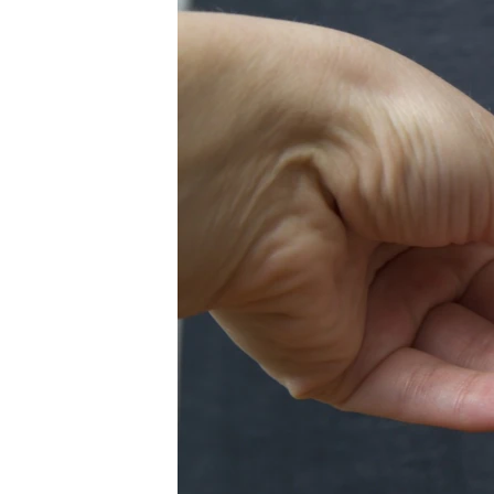
ПОБЕДИТЕЛЕЙ НЕ СУДЯТ?
КРЫМ.НЕПОКОРЕННЫЙ
ELIFBE
УКРАИНСКАЯ ПРОБЛЕМА КРЫМА