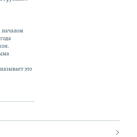
а началом
 года
кон.
рыма
называет это