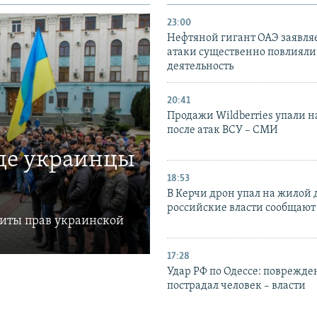
23:00
Нефтяной гигант ОАЭ заявляе
атаки существенно повлияли 
деятельность
20:41
Продажи Wildberries упали н
после атак ВСУ – СМИ
где украинцы
18:53
В Керчи дрон упал на жилой 
российские власти сообщают
щиты прав украинской
17:28
Удар РФ по Одессе: поврежде
пострадал человек – власти