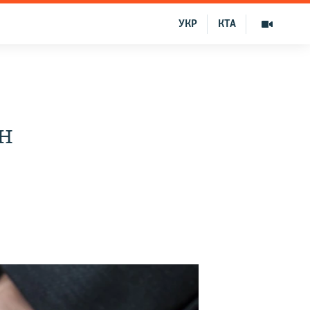
УКР
КТА
н