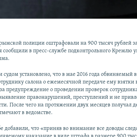
рымской полиции оштрафовали на 900 тысяч рублей за 
ря сообщили в пресс-службе подконтрольного Кремлю 
ыма.
и судом установлено, что в мае 2016 года обвиняемый 
отруднику салона о ежемесячной передаче ему взятки 
 за предупреждение о проведении проверок сотрудник
евыявление правонарушений, преступлений и не привл
сти. После чего на протяжении двух месяцев получал
отмечают в ведомстве.
е добавили, что «приняв во внимание все доводы следс
иняемому наказание в виде штрафа в размере 900 тыс