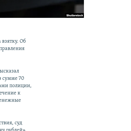
взятку. Об
управления
высказал
в сумме 70
ами полиции,
ечение к
 денежные
твия, суд
яч рублей».