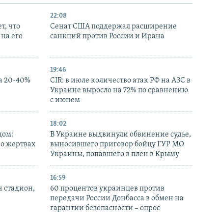
22:08
т, что
Сенат США поддержал расширение
на его
санкций против России и Ирана
19:46
а 20-40%
CIR: в июле количество атак РФ на АЗС в
Украине выросло на 72% по сравнению
с июнем
18:02
дом:
В Украине выдвинули обвинение судье,
 о жертвах
выносившего приговор бойцу ГУР МО
Украины, попавшего в плен в Крыму
16:59
н стадион,
60 процентов украинцев против
передачи России Донбасса в обмен на
гарантии безопасности – опрос