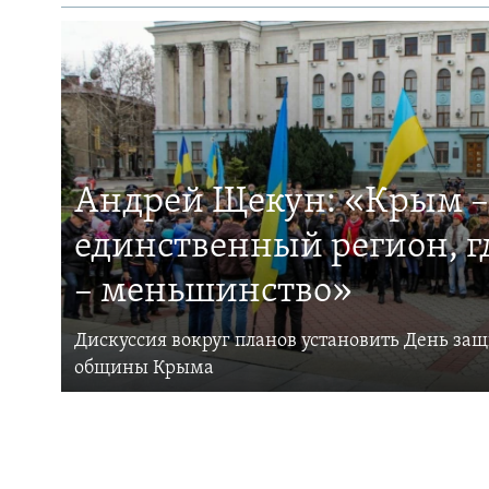
Андрей Щекун: «Крым –
единственный регион, 
– меньшинство»
Дискуссия вокруг планов установить День за
общины Крыма