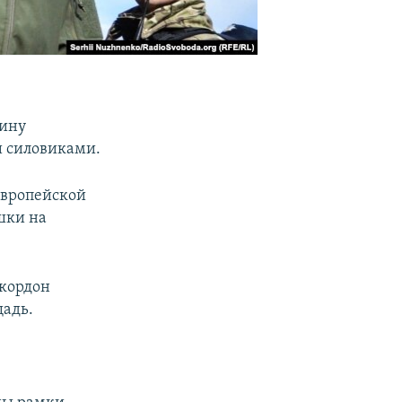
щину
и силовиками.
 Европейской
шки на
 кордон
щадь.