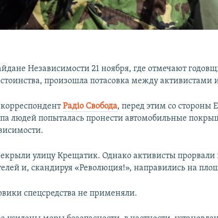
айдане Независимости 21 ноября, где отмечают годов
стоинства, произошла потасовка между активистами 
 корреспондент
Радіо Свобода
, перед этим со стороны
па людей попыталась пронести автомобильные покры
висимости.
екрыли улицу Крещатик. Однако активисты прорвали
елей и, скандируя «Революция!», направились на пло
овики спецсредства не применяли.