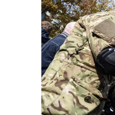
ПОБЕДИТЕЛЕЙ НЕ СУДЯТ?
КРЫМ.НЕПОКОРЕННЫЙ
ELIFBE
УКРАИНСКАЯ ПРОБЛЕМА КРЫМА