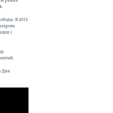
ены рамки
в.
ободы. В 2013
Азарова
ации с
яд
иятий.
и Дня