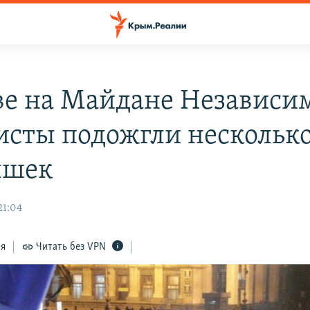
ве на Майдане Независи
исты подожгли нескольк
ышек
21:04
ся
Читать без VPN