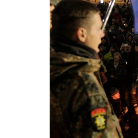
ПОБЕДИТЕЛЕЙ НЕ СУДЯТ?
КРЫМ.НЕПОКОРЕННЫЙ
ELIFBE
УКРАИНСКАЯ ПРОБЛЕМА КРЫМА