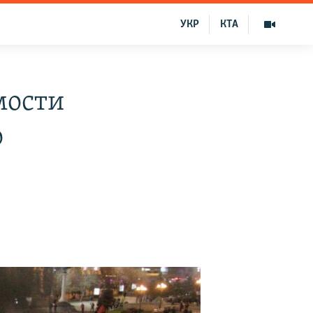
УКР
КТА
мости
о