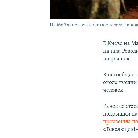
На Майдане Независимости зажгли покр
В Киеве на М
начала Револ
покрышек.
Как сообщает
около тысячи 
человек.
Ранее со сто
покрышки на 
произошла по
«Революция!»