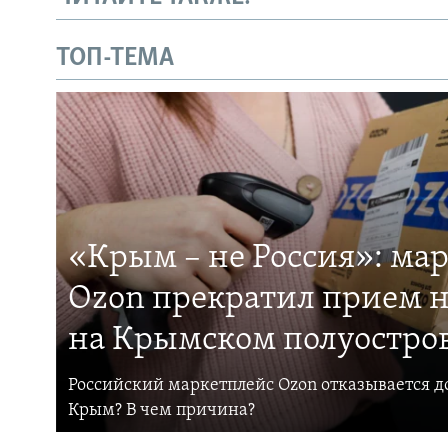
ТОП-ТЕМА
«Крым – не Россия»: ма
Ozon прекратил прием н
на Крымском полуостро
Российский маркетплейс Ozon отказывается до
Крым? В чем причина?