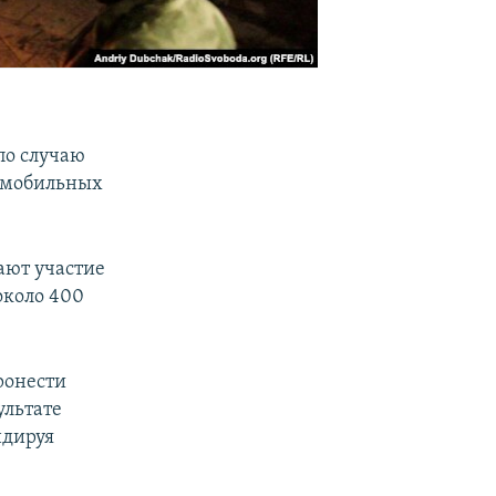
по случаю
томобильных
ают участие
около 400
ронести
ультате
ндируя