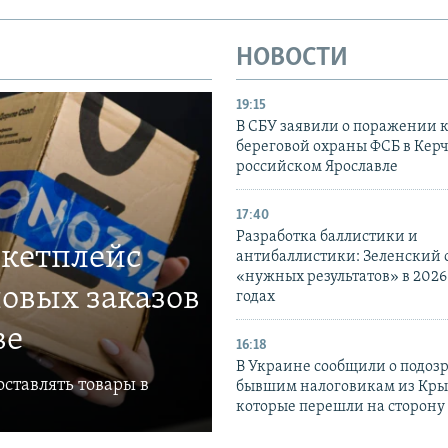
НОВОСТИ
19:15
В СБУ заявили о поражении 
береговой охраны ФСБ в Керч
российском Ярославле
17:40
Разработка баллистики и
ркетплейс
антибаллистики: Зеленский
«нужных результатов» в 2026
овых заказов
годах
ве
16:18
В Украине сообщили о подоз
ставлять товары в
бывшим налоговикам из Кры
которые перешли на сторону