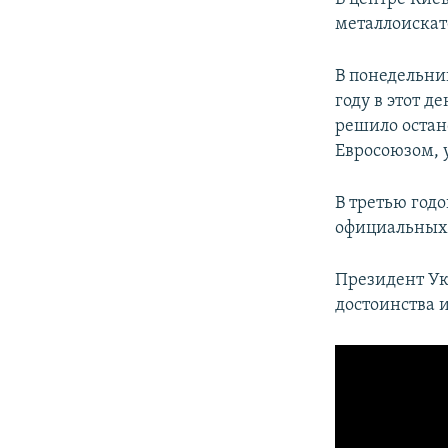
металлоискат
В понедельни
году в этот д
решило остан
Евросоюзом, 
В третью год
официальных
Президент Ук
достоинства и