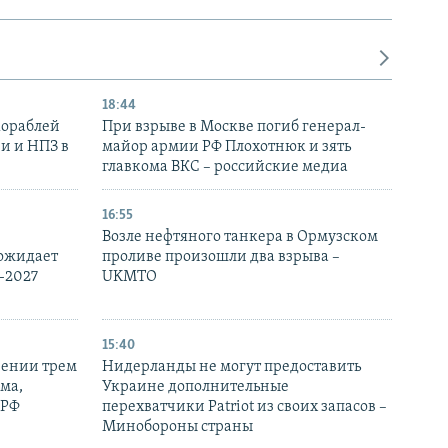
18:44
кораблей
При взрыве в Москве погиб генерал-
и и НПЗ в
майор армии РФ Плохотнюк и зять
главкома ВКС – российские медиа
16:55
Возле нефтяного танкера в Ормузском
 ожидает
проливе произошли два взрыва –
-2027
UKMTO
15:40
рении трем
Нидерланды не могут предоставить
ма,
Украине дополнительные
 РФ
перехватчики Patriot из своих запасов –
Минобороны страны