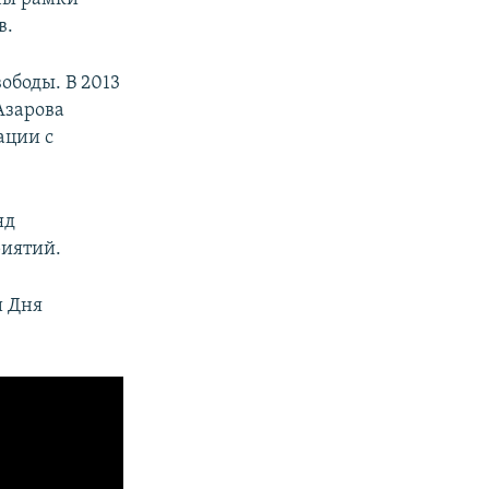
в.
ободы. В 2013
Азарова
ации с
яд
иятий.
и Дня