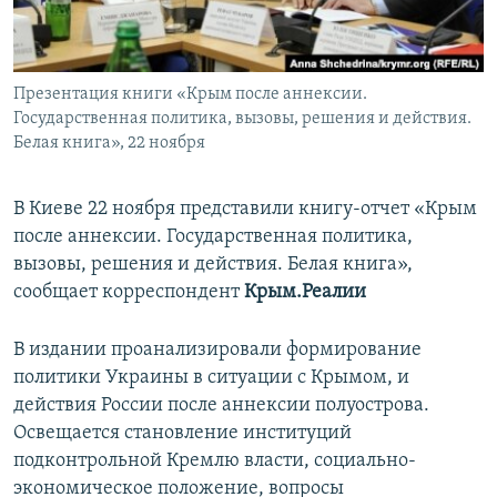
ПРИСОЕДИНЯЙТЕСЬ!
ПОБЕДИТЕЛЕЙ НЕ СУДЯТ?
КРЫМ.НЕПОКОРЕННЫЙ
Презентация книги «Крым после аннексии.
ELIFBE
Государственная политика, вызовы, решения и действия.
УКРАИНСКАЯ ПРОБЛЕМА КРЫМА
Белая книга», 22 ноября
Все сайты RFE/RL
В Киеве 22 ноября представили книгу-отчет «Крым
после аннексии. Государственная политика,
вызовы, решения и действия. Белая книга»,
сообщает корреспондент
Крым.Реалии
В издании проанализировали формирование
политики Украины в ситуации с Крымом, и
действия России после аннексии полуострова.
Освещается становление институций
подконтрольной Кремлю власти, социально-
экономическое положение, вопросы