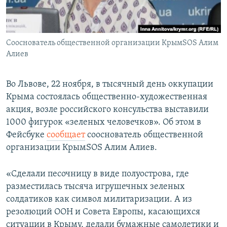
ПРИСОЕДИНЯЙТЕСЬ!
ПОБЕДИТЕЛЕЙ НЕ СУДЯТ?
КРЫМ.НЕПОКОРЕННЫЙ
Сооснователь общественной организации КрымSOS Алим
ELIFBE
Алиев
УКРАИНСКАЯ ПРОБЛЕМА КРЫМА
Все сайты RFE/RL
Во Львове, 22 ноября, в тысячный день оккупации
Крыма состоялась общественно-художественная
акция, возле российского консульства выставили
1000 фигурок «зеленых человечков». Об этом в
Фейсбуке
сообщает
сооснователь общественной
организации КрымSOS Алим Алиев.
«Сделали песочницу в виде полуострова, где
разместилась тысяча игрушечных зеленых
солдатиков как символ милитаризации. А из
резолюций ООН и Совета Европы, касающихся
ситуации в Крыму, делали бумажные самолетики и