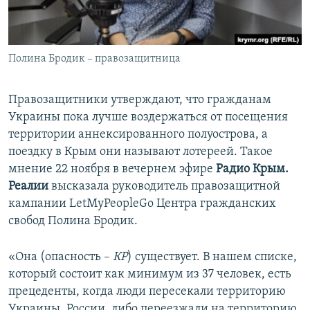
ПРИСОЕДИНЯЙТЕСЬ!
ПОБЕДИТЕЛЕЙ НЕ СУДЯТ?
КРЫМ.НЕПОКОРЕННЫЙ
Полина Бродик – правозащитница
ELIFBE
УКРАИНСКАЯ ПРОБЛЕМА КРЫМА
Правозащитники утверждают, что гражданам
Все сайты RFE/RL
Украины пока лучше воздержаться от посещения
территории аннексированного полуострова, а
поездку в Крым они называют лотереей. Такое
мнение 22 ноября в вечернем эфире
Радио Крым.
Реалии
высказала руководитель правозащитной
кампании LetMyPeopleGo Центра гражданских
свобод Полина Бродик.
«Она (опасность –
КР
) существует. В нашем списке,
который состоит как минимум из 37 человек, есть
прецеденты, когда люди пересекали территорию
Украины, России, либо переезжали на территорию