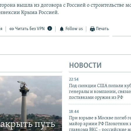
орона вышла из договора с Россией о строительстве мо
 аннексии Крыма Россией.
ся
Читать без VPN
Follow us
Печать
НОВОСТИ
22:54
Под санкции США попали ку
генералы и компании, связа
поставками оружия из РФ
18:44
При взрыве в Москве погиб г
закрыть путь
майор армии РФ Плохотнюк и
главкома ВКС – российские 