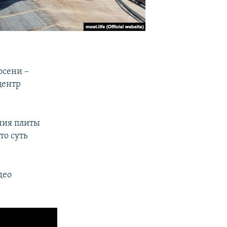
осени –
центр
ния плиты
то суть
део