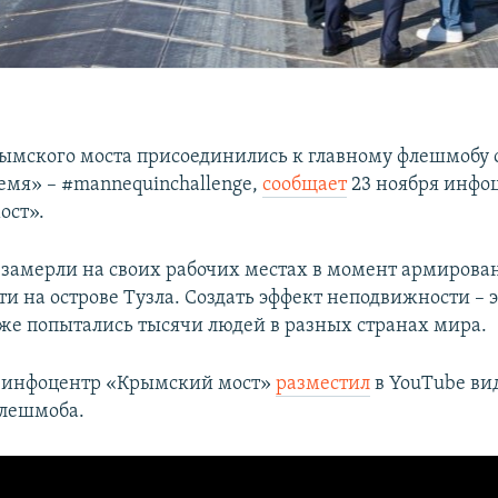
ымского моста присоединились к главному флешмобу 
емя» – #mannequinchallenge,
сообщает
23 ноября инфо
ост».
амерли на своих рабочих местах в момент армирова
и на острове Тузла. Создать эффект неподвижности – э
же попытались тысячи людей в разных странах мира.
ь инфоцентр «Крымский мост»
разместил
в YouTube ви
флешмоба.