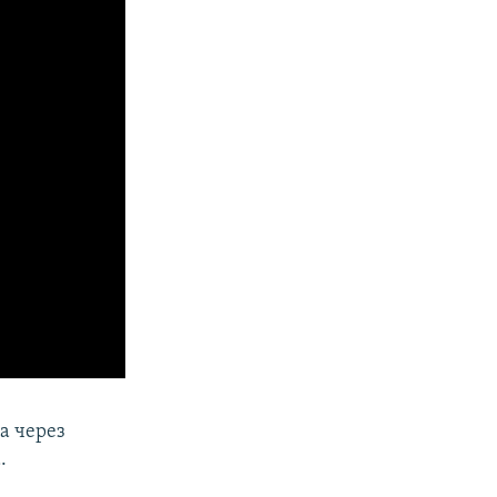
а через
.