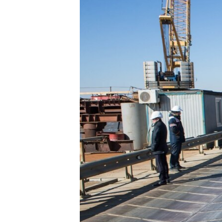
ПОБЕДИТЕЛЕЙ НЕ СУДЯТ?
КРЫМ.НЕПОКОРЕННЫЙ
ELIFBE
УКРАИНСКАЯ ПРОБЛЕМА КРЫМА