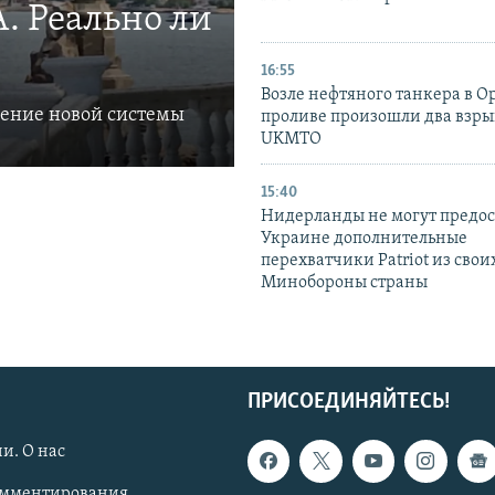
. Реально ли
16:55
Возле нефтяного танкера в 
ление новой системы
проливе произошли два взры
UKMTO
15:40
Нидерланды не могут предос
Украине дополнительные
перехватчики Patriot из своих
Минобороны страны
ПРИСОЕДИНЯЙТЕСЬ!
и. О нас
омментирования