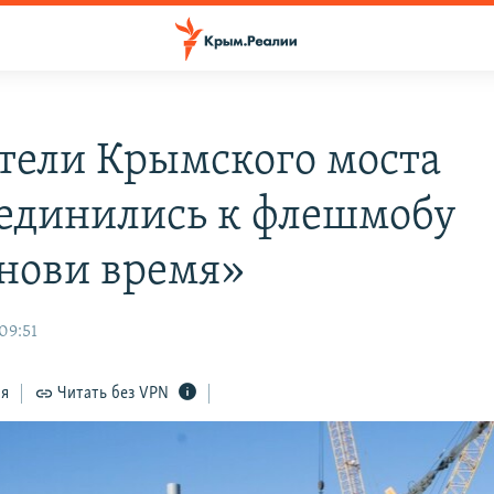
тели Крымского моста
единились к флешмобу
нови время»
09:51
ся
Читать без VPN