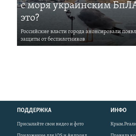
с моря украинским БпЛА
это?
Российские власти города анонсировали появ
защиты от беспилотников
ПОДДЕРЖКА
ИНФО
Українською
Присылайте свои видео и фото
Крым.Реали
Qırımtatar
Приложение для iOS и Андроид
Правила к